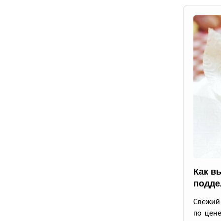
Как в
подде
Свежий 
по цене