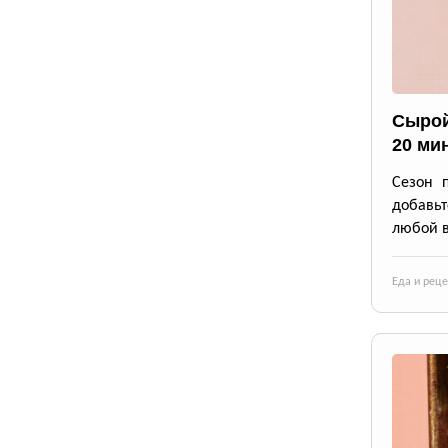
Сырой
20 ми
Сезон 
добавьт
любой в
Еда и рец