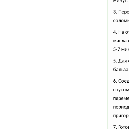
минут,
3. Пер
соломк
4. На 
масла 
5-7 мин
5. Для
бальза
6. Сое
соусом
переме
период
пригор
7. Гот