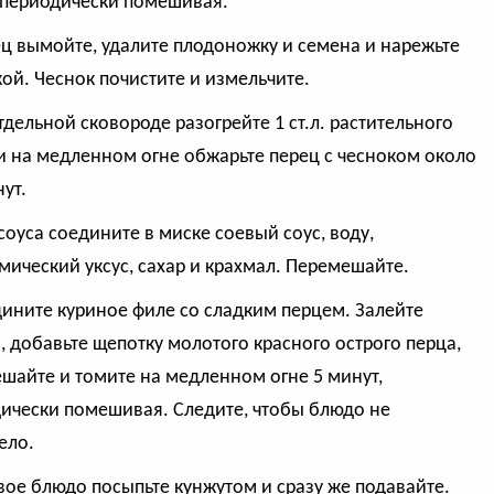
 периодически помешивая.
ец вымойте, удалите плодоножку и семена и нарежьте
ой. Чеснок почистите и измельчите.
отдельной сковороде разогрейте 1 ст.л. растительного
и на медленном огне обжарьте перец с чесноком около
ут.
 соуса соедините в миске соевый соус, воду,
мический уксус, сахар и крахмал. Перемешайте.
дините куриное филе со сладким перцем. Залейте
, добавьте щепотку молотого красного острого перца,
шайте и томите на медленном огне 5 минут,
ически помешивая. Следите, чтобы блюдо не
ело.
овое блюдо посыпьте кунжутом и сразу же подавайте.