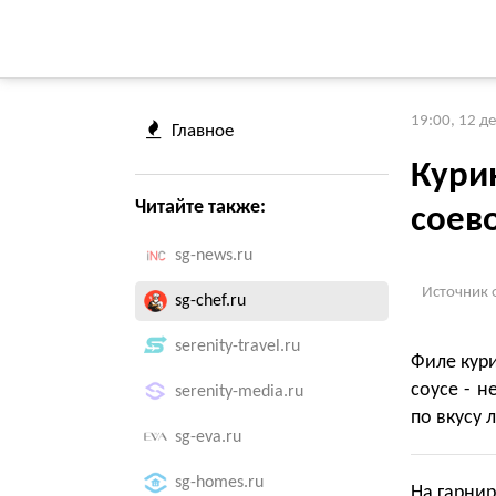
19:00, 12 д
Главное
Кури
Читайте также:
соев
sg-news.ru
Источник 
sg-chef.ru
serenity-travel.ru
Филе кури
соусе - н
serenity-media.ru
по вкусу 
sg-eva.ru
sg-homes.ru
На гарнир