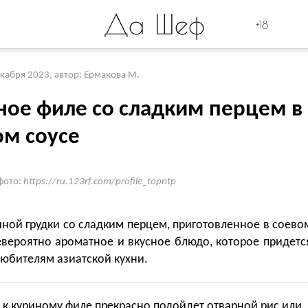
Да Шеф
+18
екабря 2023
,
автор: Ермакова М.
ное филе со сладким перцем в
ом соусе
фото:
https://ru.123rf.com/profile_topntp
ной грудки со сладким перцем, приготовленное в соево
евероятно ароматное и вкусное блюдо, которое придетс
любителям азиатской кухни.
 к куриному филе прекрасно подойдет отварной рис или