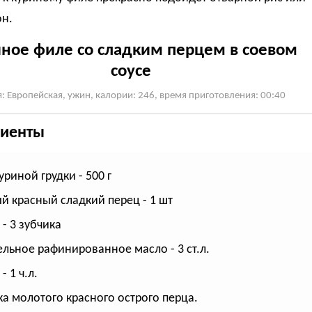
он.
ное филе со сладким перцем в соевом
соусе
: Европейская, ужин, калории: 246, время приготовления: 00:40
иенты
уриной грудки - 500 г
й красный сладкий перец - 1 шт
 - 3 зубчика
ельное рафинированное масло - 3 ст.л.
- 1 ч.л.
а молотого красного острого перца.