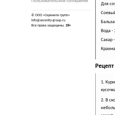
Пользовательское соглашение
Для со
Соевый 
© ООО «Серенити групп»
info@serenity-group.ru
Бальзам
Все права защищены.
18+
Вода - 
Сахар -
Крахмал
Рецепт
1. Кур
кусочк
2. В ск
неболь