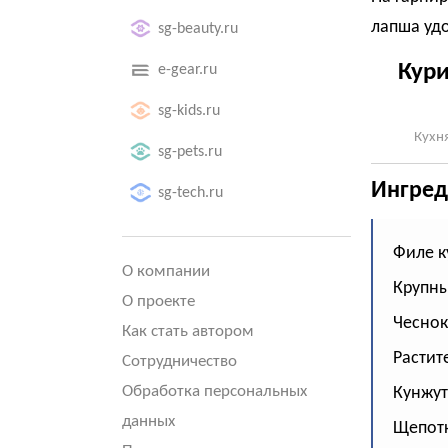
лапша уд
sg-beauty.ru
Кури
e-gear.ru
sg-kids.ru
Кухня
sg-pets.ru
Ингред
sg-tech.ru
Филе к
О компании
Крупны
О проекте
Чеснок
Как стать автором
Растит
Сотрудничество
Обработка персональных
Кунжут 
данных
Щепотк