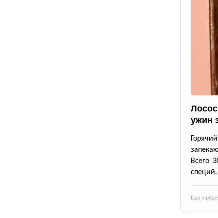
Лосос
ужин 
Горячи
запека
Всего 3
специй.
Еда и рец