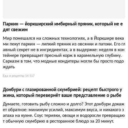
Паркин — йоркширский имбирный пряник, который не е
дят свежим
Мир помешался на сложных технологиях, а в Йоркшире века
ми пекут паркин — липкий пряник из овсянки и патоки. Его гл
авный секрет не в ингредиентах, а в выдержке: неделя в кон
тейнере превращает пресный корж в карамельную глубину.
Сарказм в том, что модные кондитеры могли бы просто подо
ждать
Еда и рецепты
14 517
Донбури с глазированной скумбрией: рецепт быстрого у
жина, который перевернёт ваше представление о рыбе
Думаете, готовить рыбу сложно и долго? Этот донбури докаж
ет обратное: минимум усилий, максимум вкуса, и никакого з
апаха на кухне. Соус терияки, овощи и водоросли превращаю
т обычную скумбрию в ресторанное блюдо за 20 минут.