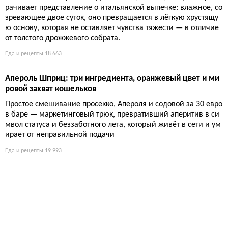
рачивает представление о итальянской выпечке: влажное, со
зревающее двое суток, оно превращается в лёгкую хрустящу
ю основу, которая не оставляет чувства тяжести — в отличие
от толстого дрожжевого собрата.
Еда и рецепты
18 663
Апероль Шприц: три ингредиента, оранжевый цвет и ми
ровой захват кошельков
Простое смешивание просекко, Апероля и содовой за 30 евро
в баре — маркетинговый трюк, превративший аперитив в си
мвол статуса и беззаботного лета, который живёт в сети и ум
ирает от неправильной подачи
Еда и рецепты
19 993