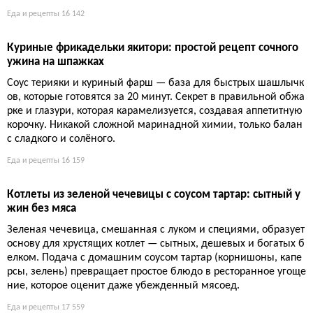
Еда и рецепты
16 142
Куриные фрикадельки якитори: простой рецепт сочного
ужина на шпажках
Соус терияки и куриный фарш — база для быстрых шашлычк
ов, которые готовятся за 20 минут. Секрет в правильной обжа
рке и глазури, которая карамелизуется, создавая аппетитную
корочку. Никакой сложной маринадной химии, только балан
с сладкого и солёного.
Еда и рецепты
16 159
Котлеты из зеленой чечевицы с соусом тартар: сытный у
жин без мяса
Зеленая чечевица, смешанная с луком и специями, образует
основу для хрустящих котлет — сытных, дешевых и богатых б
елком. Подача с домашним соусом тартар (корнишоны, капе
рсы, зелень) превращает простое блюдо в ресторанное угоще
ние, которое оценит даже убежденный мясоед.
Еда и рецепты
17 559