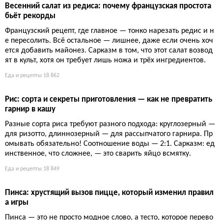
Весенний салат из редиса: почему французская простота
бьёт рекорды
Французский рецепт, где главное — тонко нарезать редис и н
е пересолить. Всё остальное — лишнее, даже если очень хоч
ется добавить майонез. Сарказм в том, что этот салат возвод
ят в культ, хотя он требует лишь ножа и трёх ингредиентов.
Еда и рецепты
18 862
Рис: сорта и секреты приготовления — как не превратить
гарнир в кашу
Разные сорта риса требуют разного подхода: круглозерный —
для ризотто, длиннозерный — для рассыпчатого гарнира. Пр
омывать обязательно! Соотношение воды — 2:1. Сарказм: ед
инственное, что сложнее, — это сварить яйцо всмятку.
Еда и рецепты
18 849
Пинса: хрустящий вызов пицце, который изменил правил
а игры
Пинса — это не просто модное слово, а тесто, которое перево