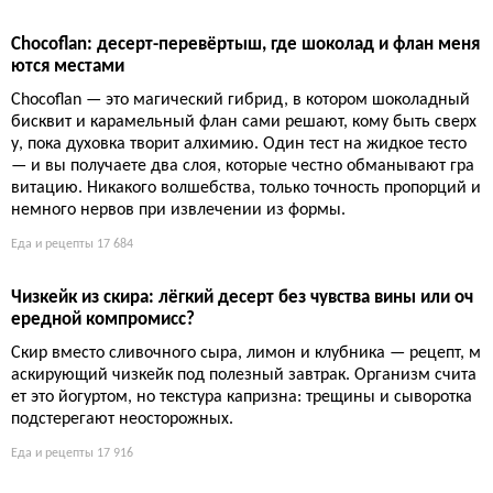
Chocoflan: десерт-перевёртыш, где шоколад и флан меня
ются местами
Chocoflan — это магический гибрид, в котором шоколадный
бисквит и карамельный флан сами решают, кому быть сверх
у, пока духовка творит алхимию. Один тест на жидкое тесто
— и вы получаете два слоя, которые честно обманывают гра
витацию. Никакого волшебства, только точность пропорций и
немного нервов при извлечении из формы.
Еда и рецепты
17 684
Чизкейк из скира: лёгкий десерт без чувства вины или оч
ередной компромисс?
Скир вместо сливочного сыра, лимон и клубника — рецепт, м
аскирующий чизкейк под полезный завтрак. Организм счита
ет это йогуртом, но текстура капризна: трещины и сыворотка
подстерегают неосторожных.
Еда и рецепты
17 916