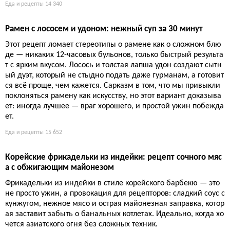
Еда и рецепты
14 340
Рамен с лососем и удоном: нежный суп за 30 минут
Этот рецепт ломает стереотипы о рамене как о сложном блю
де — никаких 12-часовых бульонов, только быстрый результа
т с ярким вкусом. Лосось и толстая лапша удон создают сытн
ый дуэт, который не стыдно подать даже гурманам, а готовит
ся всё проще, чем кажется. Сарказм в том, что мы привыкли
поклоняться рамену как искусству, но этот вариант доказыва
ет: иногда лучшее — враг хорошего, и простой ужин побежда
ет.
Еда и рецепты
15 652
Корейские фрикадельки из индейки: рецепт сочного мяс
а с обжигающим майонезом
Фрикадельки из индейки в стиле корейского барбекю — это
не просто ужин, а провокация для рецепторов: сладкий соус с
кунжутом, нежное мясо и острая майонезная заправка, котор
ая заставит забыть о банальных котлетах. Идеально, когда хо
чется азиатского огня без сложных техник.