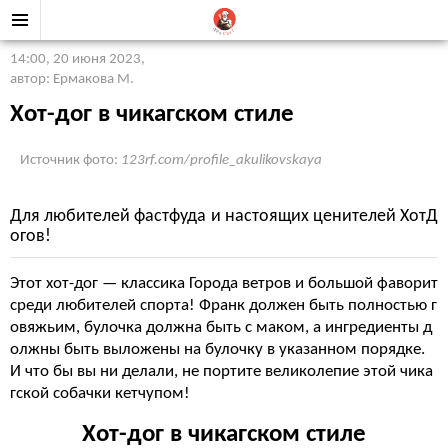
14:00, 20 июня 2023
,
автор: Ермакова М.
Хот-дог в чикагском стиле
Источник фото:
123rf.com/profile_akulikovskaya
Для любителей фастфуда и настоящих ценителей ХотД
огов!
Этот хот-дог — классика Города ветров и большой фаворит
среди любителей спорта! Франк должен быть полностью г
овяжьим, булочка должна быть с маком, а ингредиенты д
олжны быть выложены на булочку в указанном порядке.
И что бы вы ни делали, не портите великолепие этой чика
гской собачки кетчупом!
Хот-дог в чикагском стиле