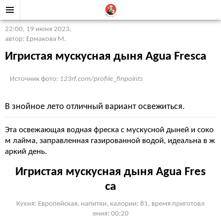
22:00, 19 июня 2023
,
автор: Ермакова М.
Игристая мускусная дыня Agua Fresca
Источник фото:
123rf.com/profile_finpoints
В знойное лето отличный вариант освежиться.
Эта освежающая водная фреска с мускусной дыней и соко
м лайма, заправленная газированной водой, идеальна в ж
аркий день.
Игристая мускусная дыня Agua Fres
ca
Кухня: Европейская, напитки, калории: 81, время приготовл
ения: 00:20