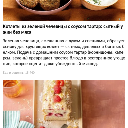
Котлеты из зеленой чечевицы с соусом тартар: сытный у
жин без мяса
Зеленая чечевица, смешанная с луком и специями, образует
основу для хрустящих котлет — сытных, дешевых и богатых б
елком. Подача с домашним соусом тартар (корнишоны, капе
рсы, зелень) превращает простое блюдо в ресторанное угоще
ние, которое оценит даже убежденный мясоед.
Еда и рецепты
15 940