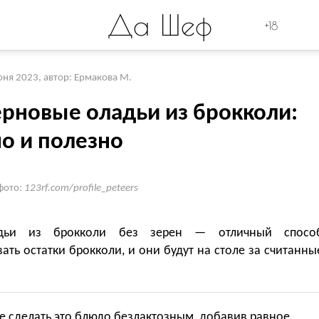
Да Шеф
+18
юня 2023
,
автор: Ермакова М.
ерновые оладьи из брокколи:
но и полезно
фото:
123rf.com/profile_peteers
дьи из брокколи без зерен — отличный спосо
ать остатки брокколи, и они будут на столе за считанны
е сделать это блюдо безлактозным, добавив равное