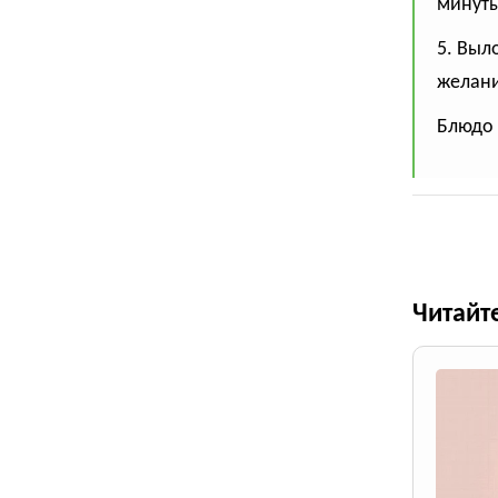
минуты
5. Выл
желани
Блюдо 
Читайт