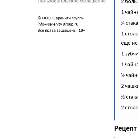
Пользовательское соглашение
2 боль
1 чайн
© ООО «Серенити групп»
¼ стак
info@serenity-group.ru
Все права защищены.
18+
1 стол
еще не
1 зубч
1 чайн
½ чайн
2 чашк
½ стак
2 стол
Рецепт