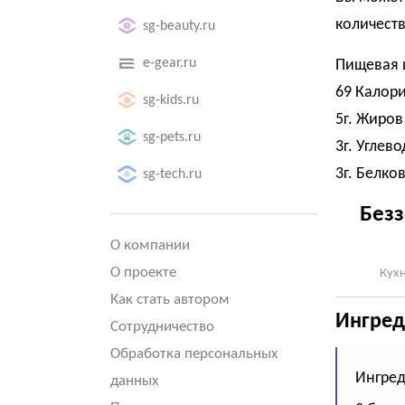
количест
sg-beauty.ru
e-gear.ru
Пищевая 
69 Калор
sg-kids.ru
5г. Жиров
sg-pets.ru
3г. Углев
3г. Белко
sg-tech.ru
Безз
О компании
О проекте
Кухн
Как стать автором
Ингред
Сотрудничество
Обработка персональных
Ингре
данных