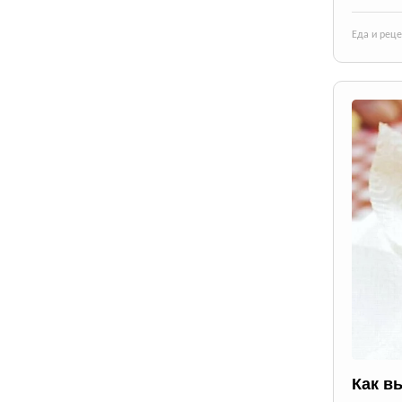
Еда и рец
Как в