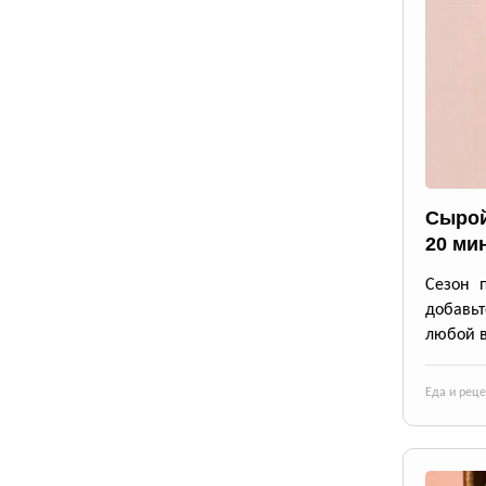
Сырой
20 ми
Сезон 
добавьт
любой в
Еда и рец