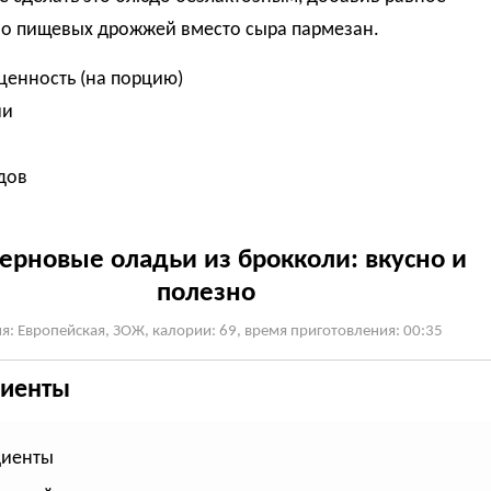
во пищевых дрожжей вместо сыра пармезан.
ценность (на порцию)
ии
одов
в
ерновые оладьи из брокколи: вкусно и
полезно
я: Европейская, ЗОЖ, калории: 69, время приготовления: 00:35
иенты
диенты