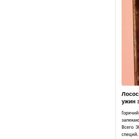
Лосос
ужин 
Горячи
запека
Всего 3
специй.