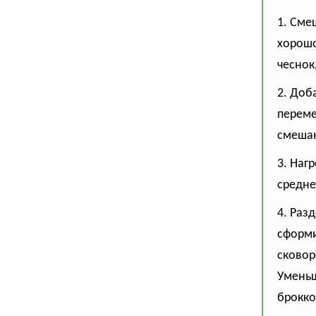
1. Сме
хорошо
чеснок,
2. Доб
переме
смешан
3. Наг
средне
4. Раз
сформи
сковор
Уменьш
брокко