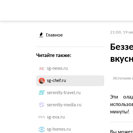
21:00, 19 и
Главное
Безз
Читайте также:
вкус
sg-news.ru
Источник 
sg-chef.ru
serenity-travel.ru
Эти ола
использов
serenity-media.ru
минуты!
sg-eva.ru
sg-homes.ru
Вы может