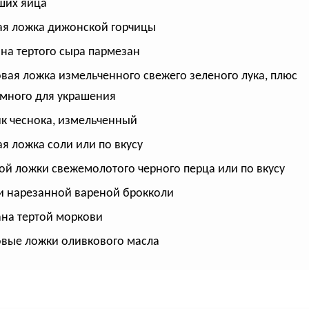
ших яйца
ая ложка дижонской горчицы
ана тертого сыра пармезан
овая ложка измельченного свежего зеленого лука, плюс
много для украшения
ик чеснока, измельченный
ая ложка соли или по вкусу
ой ложки свежемолотого черного перца или по вкусу
и нарезанной вареной брокколи
ана тертой моркови
овые ложки оливкового масла