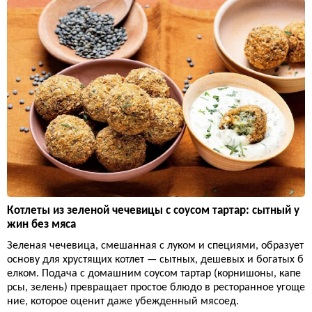
Котлеты из зеленой чечевицы с соусом тартар: сытный у
жин без мяса
Зеленая чечевица, смешанная с луком и специями, образует
основу для хрустящих котлет — сытных, дешевых и богатых б
елком. Подача с домашним соусом тартар (корнишоны, капе
рсы, зелень) превращает простое блюдо в ресторанное угоще
ние, которое оценит даже убежденный мясоед.