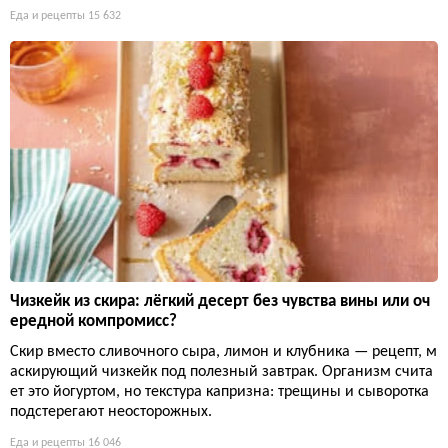
Еда и рецепты
15 632
Чизкейк из скира: лёгкий десерт без чувства вины или оч
ередной компромисс?
Скир вместо сливочного сыра, лимон и клубника — рецепт, м
аскирующий чизкейк под полезный завтрак. Организм счита
ет это йогуртом, но текстура капризна: трещины и сыворотка
подстерегают неосторожных.
Еда и рецепты
16 046