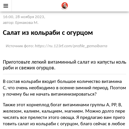
16:00, 28 ноября 2023
,
автор: Ермакова М.
Салат из кольраби с огурцом
Источник фото:
https://ru.123rf.com/profile_gemaibarra
Приготовьте легкий витаминный салат из капусты коль
раби и свежих огурцов.
В состав кольраби входит большое количество витамина
С, что очень необходимо в осенне-зимний период. Поэтом
у почему бы не начать витаминизироваться?
Также этот корнеплод богат витаминами группы А, РР, В,
железом, калием, кальцием, магнием. Можно долго пере
числять все прелести этого овоща. Я предлагаю вам приго
товить салат из кольраби с огурцом, благо сейчас в любое