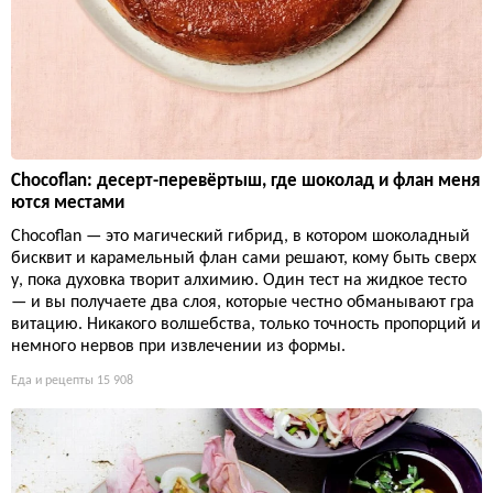
Chocoflan: десерт-перевёртыш, где шоколад и флан меня
ются местами
Chocoflan — это магический гибрид, в котором шоколадный
бисквит и карамельный флан сами решают, кому быть сверх
у, пока духовка творит алхимию. Один тест на жидкое тесто
— и вы получаете два слоя, которые честно обманывают гра
витацию. Никакого волшебства, только точность пропорций и
немного нервов при извлечении из формы.
Еда и рецепты
15 908