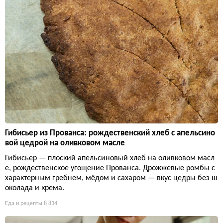
Гибисьер из Прованса: рождественский хлеб с апельсино
вой цедрой на оливковом масле
Гибисьер — плоский апельсиновый хлеб на оливковом масл
е, рождественское угощение Прованса. Дрожжевые ромбы с
характерным гребнем, мёдом и сахаром — вкус цедры без ш
околада и крема.
Еда и рецепты
8 834