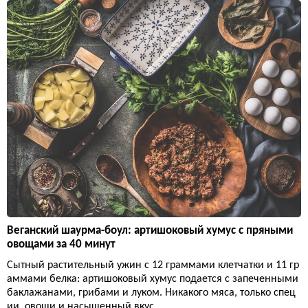
Веганский шаурма-боул: артишоковый хумус с пряными
овощами за 40 минут
Сытный растительный ужин с 12 граммами клетчатки и 11 гр
аммами белка: артишоковый хумус подается с запеченными
баклажанами, грибами и луком. Никакого мяса, только спец
ии, овощи и насыщенный вкус.