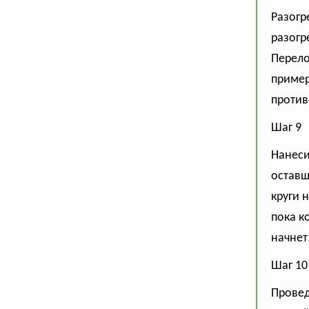
Разогр
разогр
Перело
пример
против
Шаг 9
Нанеси
оставш
круги 
пока к
начнет
Шаг 10
Провед