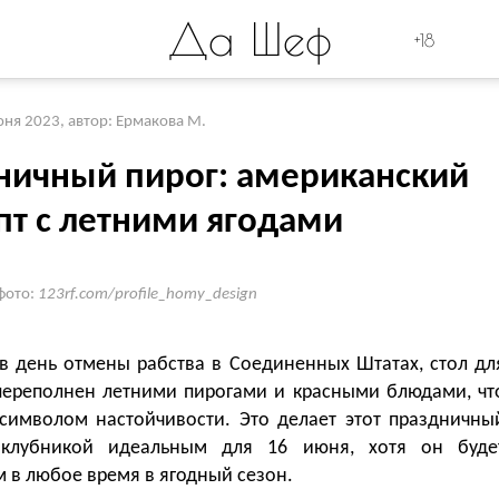
Да Шеф
+18
юня 2023
,
автор: Ермакова М.
ничный пирог: американский
пт с летними ягодами
фото:
123rf.com/profile_homy_design
 в день отмены рабства в Соединенных Штатах, стол дл
переполнен летними пирогами и красными блюдами, чт
 символом настойчивости. Это делает этот праздничны
 клубникой идеальным для 16 июня, хотя он буде
 в любое время в ягодный сезон.