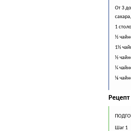
От 3 д
сахара
1 стол
½ чайн
1½ чай
½ чайн
¼ чайн
⅛ чайн
Рецепт
ПОДГО
Шаг 1