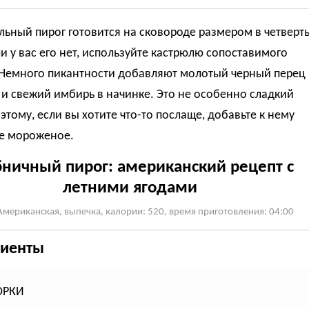
ьный пирог готовится на сковороде размером в четверт
и у вас его нет, используйте кастрюлю сопоставимого
Немного пикантности добавляют молотый черный перец
 и свежий имбирь в начинке.
Это не особенно сладкий
оэтому, если вы хотите что-то послаще, добавьте к нему
е мороженое.
ничный пирог: американский рецепт с
летними ягодами
Американская, выпечка, калории: 520, время приготовления: 04:00
иенты
ОРКИ