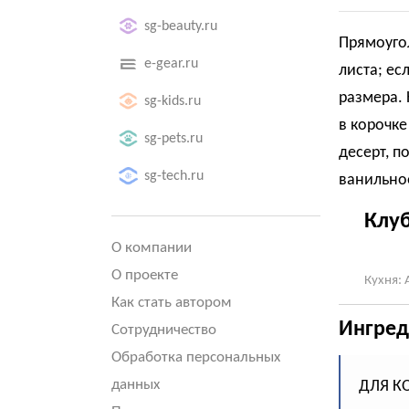
sg-beauty.ru
Прямоугол
e-gear.ru
листа;
есл
размера.
sg-kids.ru
в корочке
sg-pets.ru
десерт, п
sg-tech.ru
ванильно
Клуб
О компании
О проекте
Кухня: 
Как стать автором
Ингред
Сотрудничество
Обработка персональных
данных
ДЛЯ К