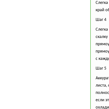
Слегка
край об
Шаг 4
Слегка
скалку
прямоу
прямоу
с кажд
Шаг 5
Аккура
листа,
полнос
если э
охлади