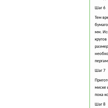
Шаг 6
Тем вр
бумаго
мм. Ис
кругов
размер
необхо
пергам
Шаг 7
Пригот
миске 
пока к
Шаг 8