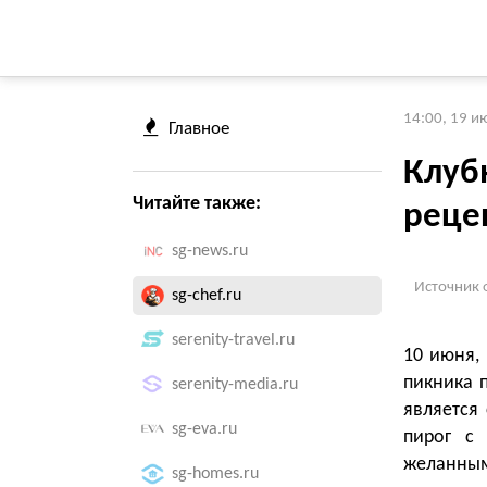
14:00, 19 и
Главное
Клуб
Читайте также:
реце
sg-news.ru
Источник 
sg-chef.ru
serenity-travel.ru
10 июня,
пикника 
serenity-media.ru
является
sg-eva.ru
пирог с
желанным
sg-homes.ru