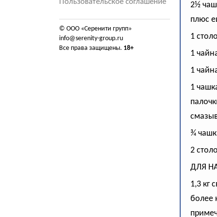
Пользовательское соглашение
2½ чаш
плюс е
© ООО «Серенити групп»
1 стол
info@serenity-group.ru
Все права защищены.
18+
1 чайн
1 чайн
1 чашк
палочк
смазы
¾ чашк
2 стол
ДЛЯ Н
1,3 кг
более 
примеч