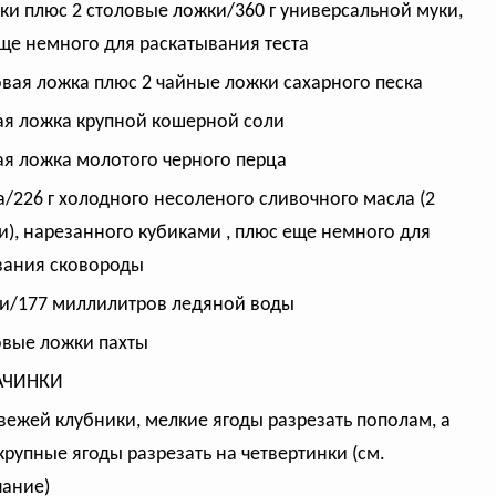
ки плюс 2 столовые ложки/360 г универсальной муки,
ще немного для раскатывания теста
овая ложка плюс 2 чайные ложки сахарного песка
ая ложка крупной кошерной соли
ая ложка молотого черного перца
а/226 г холодного несоленого сливочного масла (2
и), нарезанного кубиками , плюс еще немного для
вания сковороды
и/177 миллилитров ледяной воды
овые ложки пахты
АЧИНКИ
 свежей клубники, мелкие ягоды разрезать пополам, а
крупные ягоды разрезать на четвертинки (см.
ание)