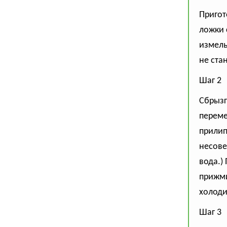
Пригот
ложки 
измель
не ста
Шаг 2
Сбрызг
переме
прилипа
несове
вода.)
прижми
холоди
Шаг 3