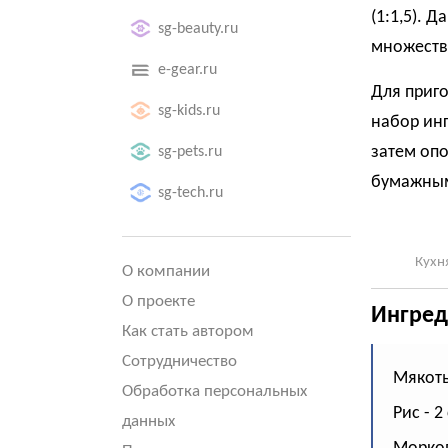
(1:1,5). 
sg-beauty.ru
множеств
e-gear.ru
Для приг
sg-kids.ru
набор инг
затем оп
sg-pets.ru
бумажным
sg-tech.ru
Кухн
О компании
О проекте
Ингред
Как стать автором
Сотрудничество
Мякоть
Обработка персональных
Рис - 2
данных