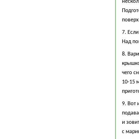
нескол
Подгот
поверх
7. Есл
Над по
8. Вар
крышко
чего с
10-15 
пригот
9. Вот
подава
и зови
с мари