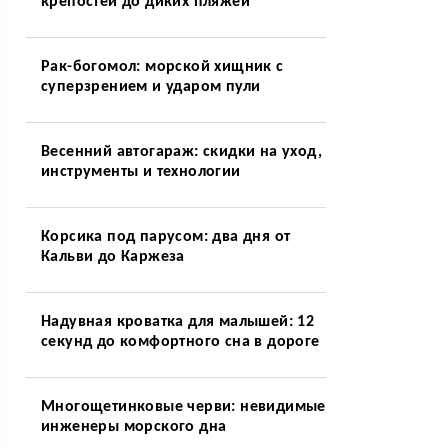
крепостей до диких пляжей
Рак-богомол: морской хищник с
суперзрением и ударом пули
Весенний автогараж: скидки на уход,
инструменты и технологии
Корсика под парусом: два дня от
Кальви до Каржеза
Надувная кроватка для малышей: 12
секунд до комфортного сна в дороге
Многощетинковые черви: невидимые
инженеры морского дна