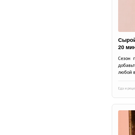
Сырой
20 ми
Сезон 
добавьт
любой в
Еда и рец