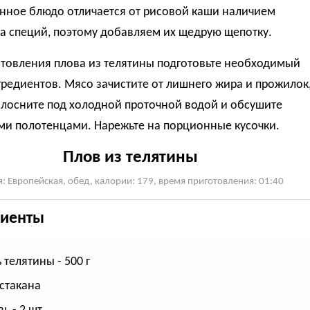
Данное блюдо отличается от рисовой каши наличием
а специй, поэтому добавляем их щедрую щепотку.
отовления плова из телятины подготовьте необходимый
редиентов. Мясо зачистите от лишнего жира и прожилок
олосните под холодной проточной водой и обсушите
и полотенцами. Нарежьте на порционные кусочки.
Плов из телятины
я: Европейская, обед, калории: 179, время приготовления: 01:40
иенты
 телятины - 500 г
 стакана