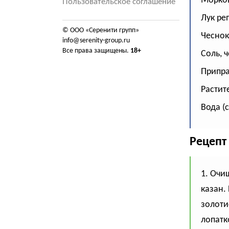
Морков
Пользовательское соглашение
Лук реп
© ООО «Серенити групп»
Чеснок
info@serenity-group.ru
Все права защищены.
18+
Соль, 
Приправ
Растите
Вода (
Рецепт
1. Очи
казан.
золоти
лопатк