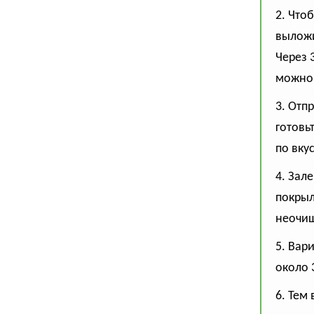
2. Что
выложи
Через 
можно 
3. Отп
готовь
по вку
4. Зал
покрыл
неочищ
5. Вар
около 
6. Тем