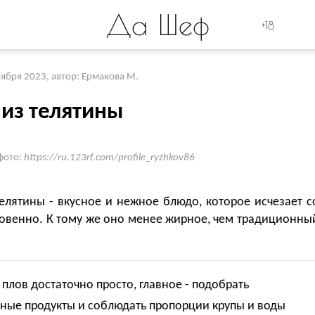
Да Шеф
+18
оября 2023
,
автор: Ермакова М.
 из телятины
фото:
https://ru.123rf.com/profile_ryzhkov86
елятины - вкусное и нежное блюдо, которое исчезает с
новенно. К тому же оно менее жирное, чем традиционны
 плов достаточно просто, главное - подобрать
нные продукты и соблюдать пропорции крупы и воды