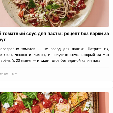
 томатный соус для пасты: рецепт без варки за
нут
перезрелых томатов — не повод для паники. Натрите их,
е хрен, чеснок и лимон, и получите соус, который затмит
арёный. 20 минут — и ужин готов без единой капли пота.
епты
5 889