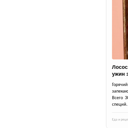
Лосос
ужин 
Горячи
запека
Всего 3
специй.
Еда и рец