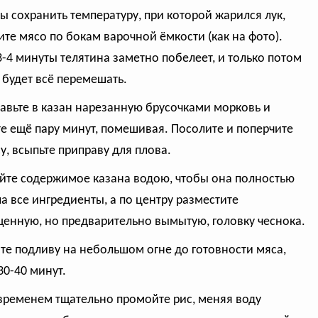
бы сохранить температуру, при которой жарился лук,
те мясо по бокам варочной ёмкости (как на фото).
3-4 минуты телятина заметно побелеет, и только потом
будет всё перемешать.
равьте в казан нарезанную брусочками морковь и
те ещё пару минут, помешивая. Посолите и поперчите
су, всыпьте приправу для плова.
ейте содержимое казана водою, чтобы она полностью
а все ингредиенты, а по центру разместите
енную, но предварительно вымытую, головку чеснока.
ите подливу на небольшом огне до готовности мяса,
30-40 минут.
 временем тщательно промойте рис, меняя воду