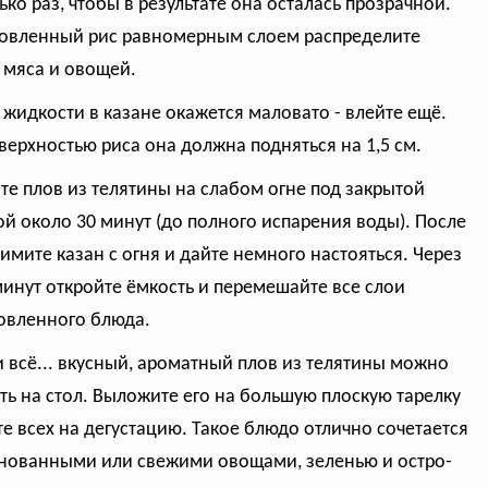
ько раз, чтобы в результате она осталась прозрачной.
овленный рис равномерным слоем распределите
 мяса и овощей.
и жидкости в казане окажется маловато - влейте ещё.
верхностью риса она должна подняться на 1,5 см.
ите плов из телятины на слабом огне под закрытой
й около 30 минут (до полного испарения воды). После
нимите казан с огня и дайте немного настояться. Через
минут откройте ёмкость и перемешайте все слои
овленного блюда.
 и всё... вкусный, ароматный плов из телятины можно
ть на стол. Выложите его на большую плоскую тарелку
те всех на дегустацию. Такое блюдо отлично сочетается
нованными или свежими овощами, зеленью и остро-