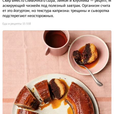
Скир вместо сливочного сыра, лимон и клубника — рецепт, м
аскирующий чизкейк под полезный завтрак. Организм счита
ет это йогуртом, но текстура капризна: трещины и сыворотка
подстерегают неосторожных.
Еда и рецепты
15 558