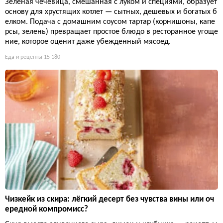
Зеленая чечевица, смешанная с луком и специями, образует
основу для хрустящих котлет — сытных, дешевых и богатых б
елком. Подача с домашним соусом тартар (корнишоны, капе
рсы, зелень) превращает простое блюдо в ресторанное угоще
ние, которое оценит даже убежденный мясоед.
Еда и рецепты
15 180
Чизкейк из скира: лёгкий десерт без чувства вины или оч
ередной компромисс?