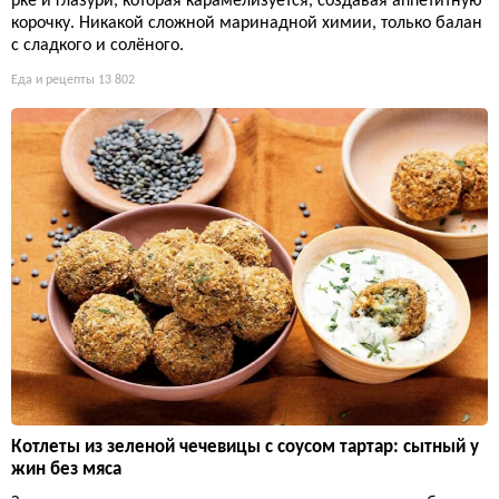
рке и глазури, которая карамелизуется, создавая аппетитную
корочку. Никакой сложной маринадной химии, только балан
с сладкого и солёного.
Еда и рецепты
13 802
Котлеты из зеленой чечевицы с соусом тартар: сытный у
жин без мяса