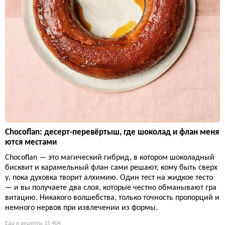
Chocoflan: десерт-перевёртыш, где шоколад и флан меня
ются местами
Chocoflan — это магический гибрид, в котором шоколадный
бисквит и карамельный флан сами решают, кому быть сверх
у, пока духовка творит алхимию. Один тест на жидкое тесто
— и вы получаете два слоя, которые честно обманывают гра
витацию. Никакого волшебства, только точность пропорций и
немного нервов при извлечении из формы.
Еда и рецепты
15 404