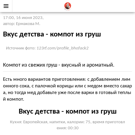
17:00, 16 июня 2023
,
автор: Ермакова М.
Вкус детства - компот из груш
Источник фото:
123rf.com/profile_bhofack2
Компот из свежих груш - вкусный и ароматный.
Есть много вариантов приготовления: с добавлением лим
онного сока, с палочкой корицы или с медом вместо сахар
а, но тогда мед добавьте уже после варки в готовый теплы
й компот.
Вкус детства - компот из груш
Кухня: Европейская, напитки, калории: 75, время приготовл
ения: 00:30