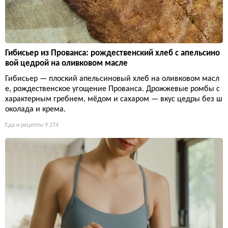
Гибисьер из Прованса: рождественский хлеб с апельсино
вой цедрой на оливковом масле
Гибисьер — плоский апельсиновый хлеб на оливковом масл
е, рождественское угощение Прованса. Дрожжевые ромбы с
характерным гребнем, мёдом и сахаром — вкус цедры без ш
околада и крема.
Еда и рецепты
9 274