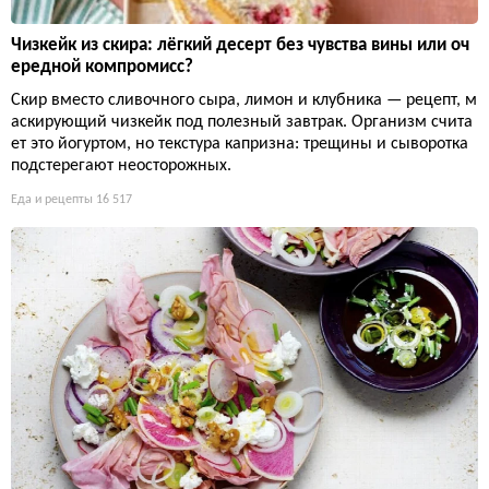
Чизкейк из скира: лёгкий десерт без чувства вины или оч
ередной компромисс?
Скир вместо сливочного сыра, лимон и клубника — рецепт, м
аскирующий чизкейк под полезный завтрак. Организм счита
ет это йогуртом, но текстура капризна: трещины и сыворотка
подстерегают неосторожных.
Еда и рецепты
16 517