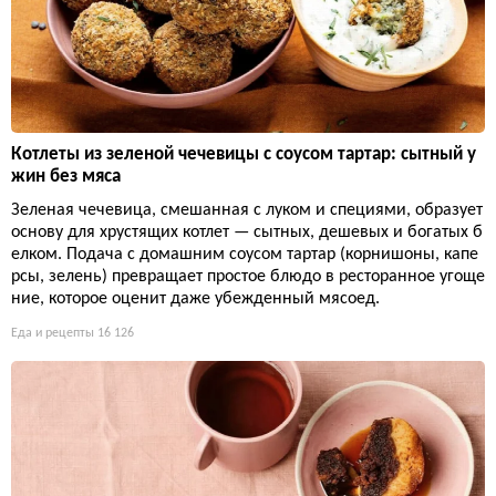
Котлеты из зеленой чечевицы с соусом тартар: сытный у
жин без мяса
Зеленая чечевица, смешанная с луком и специями, образует
основу для хрустящих котлет — сытных, дешевых и богатых б
елком. Подача с домашним соусом тартар (корнишоны, капе
рсы, зелень) превращает простое блюдо в ресторанное угоще
ние, которое оценит даже убежденный мясоед.
Еда и рецепты
16 126