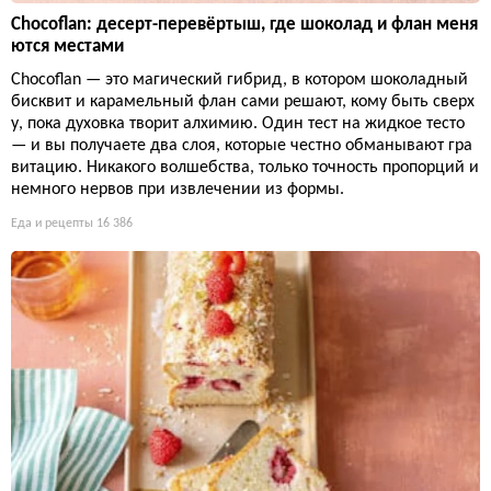
Chocoflan: десерт-перевёртыш, где шоколад и флан меня
ются местами
Chocoflan — это магический гибрид, в котором шоколадный
бисквит и карамельный флан сами решают, кому быть сверх
у, пока духовка творит алхимию. Один тест на жидкое тесто
— и вы получаете два слоя, которые честно обманывают гра
витацию. Никакого волшебства, только точность пропорций и
немного нервов при извлечении из формы.
Еда и рецепты
16 386