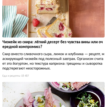
Чизкейк из скира: лёгкий десерт без чувства вины или оч
ередной компромисс?
Скир вместо сливочного сыра, лимон и клубника — рецепт, м
аскирующий чизкейк под полезный завтрак. Организм счита
ет это йогуртом, но текстура капризна: трещины и сыворотка
подстерегают неосторожных.
Еда и рецепты
18 487