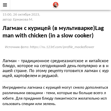
15:00, 26 октября 2023
,
автор: Ермакова М.
Лагман с курицей (в мультиварке)Lag
man with chicken (in a slow cooker)
Источник фото:
https://ru.123rf.com/profile_mackoflower
Лагман - традиционное среднеазиатское и китайское
блюдо, которое на сегодняшний день популярно и в н
ашей стране. По этому рецепту готовится лагман с кур
ицей, картофелем и редькой.
Ингредиенты лагмана с курицей могут смело дополняться
различными овощами - теми, которые вы больше всего л
юбите. Для придания блюду пикантности желательно исп
ользовать специи или зелень.