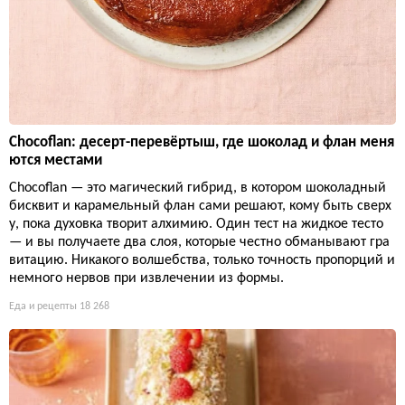
Chocoflan: десерт-перевёртыш, где шоколад и флан меня
ются местами
Chocoflan — это магический гибрид, в котором шоколадный
бисквит и карамельный флан сами решают, кому быть сверх
у, пока духовка творит алхимию. Один тест на жидкое тесто
— и вы получаете два слоя, которые честно обманывают гра
витацию. Никакого волшебства, только точность пропорций и
немного нервов при извлечении из формы.
Еда и рецепты
18 268