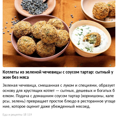
Котлеты из зеленой чечевицы с соусом тартар: сытный у
жин без мяса
Зеленая чечевица, смешанная с луком и специями, образует
основу для хрустящих котлет — сытных, дешевых и богатых б
елком. Подача с домашним соусом тартар (корнишоны, капе
рсы, зелень) превращает простое блюдо в ресторанное угоще
ние, которое оценит даже убежденный мясоед.
Еда и рецепты
18 119