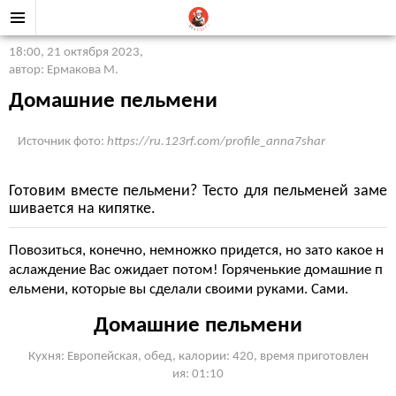
18:00, 21 октября 2023
,
автор: Ермакова М.
Домашние пельмени
Источник фото:
https://ru.123rf.com/profile_anna7shar
Готовим вместе пельмени? Тесто для пельменей заме
шивается на кипятке.
Повозиться, конечно, немножко придется, но зато какое н
аслаждение Вас ожидает потом! Горяченькие домашние п
ельмени, которые вы сделали своими руками. Сами.
Домашние пельмени
Кухня: Европейская, обед, калории: 420, время приготовлен
ия: 01:10