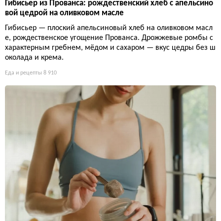
Гибисьер из Прованса: рождественский хлеб с апельсино
вой цедрой на оливковом масле
Гибисьер — плоский апельсиновый хлеб на оливковом масл
е, рождественское угощение Прованса. Дрожжевые ромбы с
характерным гребнем, мёдом и сахаром — вкус цедры без ш
околада и крема.
Еда и рецепты
8 910