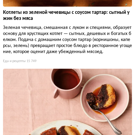
Котлеты из зеленой чечевицы с соусом тартар: сытный у
жин без мяса
Зеленая чечевица, смешанная с луком и специями, образует
основу для хрустящих котлет — сытных, дешевых и богатых б
елком. Подача с домашним соусом тартар (корнишоны, капе
рсы, зелень) превращает простое блюдо в ресторанное угоще
ние, которое оценит даже убежденный мясоед.
Еда и рецепты
15 749