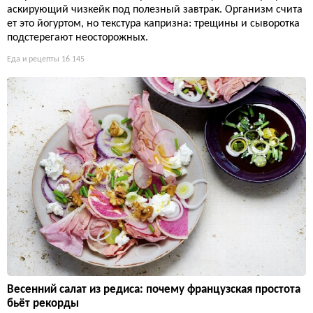
аскирующий чизкейк под полезный завтрак. Организм счита
ет это йогуртом, но текстура капризна: трещины и сыворотка
подстерегают неосторожных.
Еда и рецепты
16 145
Весенний салат из редиса: почему французская простота
бьёт рекорды