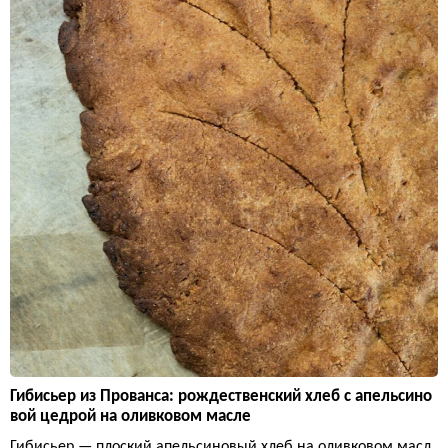
Гибисьер из Прованса: рождественский хлеб с апельсино
вой цедрой на оливковом масле
Гибисьер — плоский апельсиновый хлеб на оливковом масл