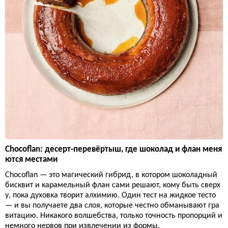
Chocoflan: десерт-перевёртыш, где шоколад и флан меня
ются местами
Chocoflan — это магический гибрид, в котором шоколадный
бисквит и карамельный флан сами решают, кому быть сверх
у, пока духовка творит алхимию. Один тест на жидкое тесто
— и вы получаете два слоя, которые честно обманывают гра
витацию. Никакого волшебства, только точность пропорций и
немного нервов при извлечении из формы.