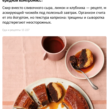
ередной компромисс?
Скир вместо сливочного сыра, лимон и клубника — рецепт, м
аскирующий чизкейк под полезный завтрак. Организм счита
ет это йогуртом, но текстура капризна: трещины и сыворотка
подстерегают неосторожных.
Еда и рецепты
15 227