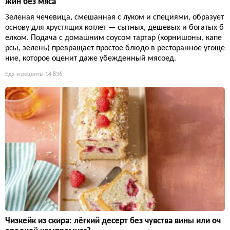
жин без мяса
Зеленая чечевица, смешанная с луком и специями, образует
основу для хрустящих котлет — сытных, дешевых и богатых б
елком. Подача с домашним соусом тартар (корнишоны, капе
рсы, зелень) превращает простое блюдо в ресторанное угоще
ние, которое оценит даже убежденный мясоед.
Еда и рецепты
14 836
Чизкейк из скира: лёгкий десерт без чувства вины или оч