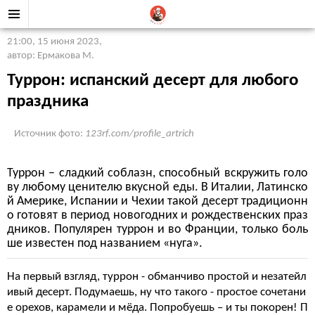
21:00, 15 июня 2023
,
автор: Ермакова М.
Туррон: испанский десерт для любого
праздника
Источник фото:
123rf.com/profile_artrich
Туррон – сладкий соблазн, способный вскружить голо
ву любому ценителю вкусной еды. В Италии, Латинско
й Америке, Испании и Чехии такой десерт традиционн
о готовят в период новогодних и рождественских праз
дников. Популярен туррон и во Франции, только боль
ше известен под названием «нуга».
На первый взгляд, туррон - обманчиво простой и незатейл
ивый десерт. Подумаешь, ну что такого - простое сочетани
е орехов, карамели и мёда. Попробуешь – и ты покорен! П