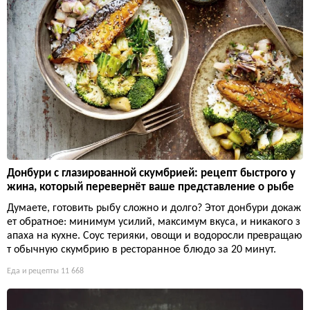
Донбури с глазированной скумбрией: рецепт быстрого у
жина, который перевернёт ваше представление о рыбе
Думаете, готовить рыбу сложно и долго? Этот донбури докаж
ет обратное: минимум усилий, максимум вкуса, и никакого з
апаха на кухне. Соус терияки, овощи и водоросли превращаю
т обычную скумбрию в ресторанное блюдо за 20 минут.
Еда и рецепты
11 668