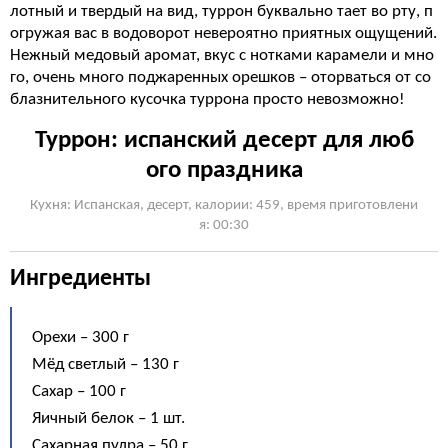
лотный и твердый на вид, туррон буквально тает во рту, п
огружая вас в водоворот невероятно приятных ощущений.
Нежный медовый аромат, вкус с нотками карамели и мно
го, очень много поджаренных орешков – оторваться от со
блазнительного кусочка туррона просто невозможно!
Туррон: испанский десерт для люб
ого праздника
Кухня: Испанская, десерт, калории: 459, время приготовлени
я: 00:30
Ингредиенты
Орехи – 300 г
Мёд светлый – 130 г
Сахар – 100 г
Яичный белок – 1 шт.
Сахарная пудра – 50 г