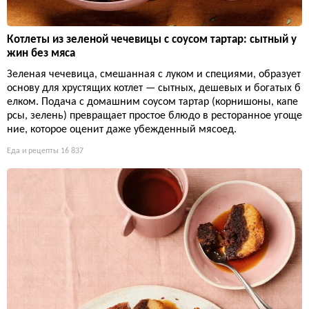
Котлеты из зеленой чечевицы с соусом тартар: сытный у
жин без мяса
Зеленая чечевица, смешанная с луком и специями, образует
основу для хрустящих котлет — сытных, дешевых и богатых б
елком. Подача с домашним соусом тартар (корнишоны, капе
рсы, зелень) превращает простое блюдо в ресторанное угоще
ние, которое оценит даже убежденный мясоед.
Еда и рецепты
16 837