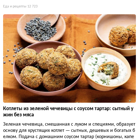
Еда и рецепты
12 723
Котлеты из зеленой чечевицы с соусом тартар: сытный у
жин без мяса
Зеленая чечевица, смешанная с луком и специями, образует
основу для хрустящих котлет — сытных, дешевых и богатых б
елком. Подача с домашним соусом тартар (корнишоны, капе