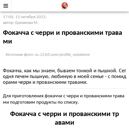
17:00, 13 октября 2023
,
автор: Ермакова М.
Фокачча с черри и прованскими трава
ми
Источник фото:
ru.123rf.com/profile_natabene
Фокачча, как мы знаем, бываем тонкой и пышной. Сег
одня печем пышную, любимую в моей семье - с помид
орами черри и прованскими травами.
Для приготовления фокаччи с черри и прованскими трава
ми подготовим продукты по списку.
Фокачча с черри и прованскими тр
авами