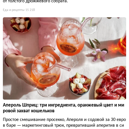
от толстого дрожжевого собрата.
Еда и рецепты
15 218
Апероль Шприц: три ингредиента, оранжевый цвет и ми
ровой захват кошельков
Простое смешивание просекко, Апероля и содовой за 30 евро
в баре — маркетинговый трюк, превративший аперитив в си