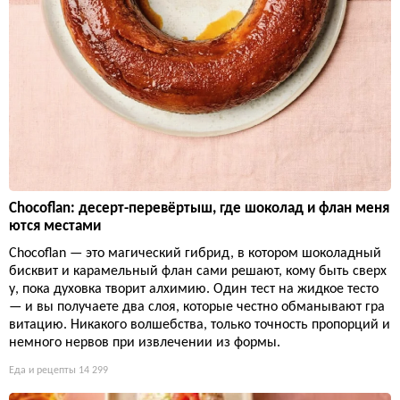
Chocoflan: десерт-перевёртыш, где шоколад и флан меня
ются местами
Chocoflan — это магический гибрид, в котором шоколадный
бисквит и карамельный флан сами решают, кому быть сверх
у, пока духовка творит алхимию. Один тест на жидкое тесто
— и вы получаете два слоя, которые честно обманывают гра
витацию. Никакого волшебства, только точность пропорций и
немного нервов при извлечении из формы.
Еда и рецепты
14 299