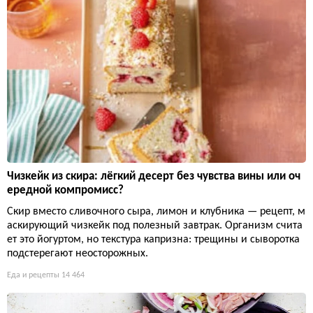
Чизкейк из скира: лёгкий десерт без чувства вины или оч
ередной компромисс?
Скир вместо сливочного сыра, лимон и клубника — рецепт, м
аскирующий чизкейк под полезный завтрак. Организм счита
ет это йогуртом, но текстура капризна: трещины и сыворотка
подстерегают неосторожных.
Еда и рецепты
14 464