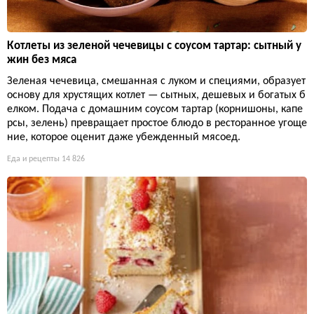
Котлеты из зеленой чечевицы с соусом тартар: сытный у
жин без мяса
Зеленая чечевица, смешанная с луком и специями, образует
основу для хрустящих котлет — сытных, дешевых и богатых б
елком. Подача с домашним соусом тартар (корнишоны, капе
рсы, зелень) превращает простое блюдо в ресторанное угоще
ние, которое оценит даже убежденный мясоед.
Еда и рецепты
14 826