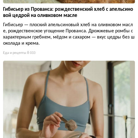
Гибисьер из Прованса: рождественский хлеб с апельсино
вой цедрой на оливковом масле
Гибисьер — плоский апельсиновый хлеб на оливковом масл
е, рождественское угощение Прованса. Дрожжевые ромбы с
характерным гребнем, мёдом и сахаром — вкус цедры без ш
околада и крема.
Еда и рецепты
8 033