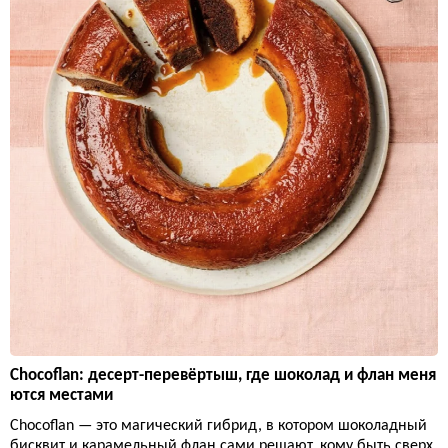
Chocoflan: десерт-перевёртыш, где шоколад и флан меня
ются местами
Chocoflan — это магический гибрид, в котором шоколадный
бисквит и карамельный флан сами решают, кому быть сверх