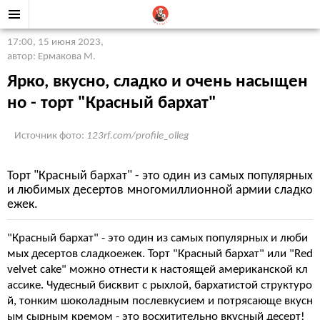
17:00, 15 июня 2023
,
автор: Ермакова М.
Ярко, вкусно, сладко и очень насыщен
но - торт "Красный бархат"
Источник фото:
123rf.com/profile_olleg
Торт "Красный бархат" - это один из самых популярных
и любимых десертов многомиллионной армии сладко
ежек.
"Красный бархат" - это один из самых популярных и люби
мых десертов сладкоежек. Торт "Красный бархат" или "Red
velvet cake" можно отнести к настоящей американской кл
ассике. Чудесный бисквит с рыхлой, бархатистой структуро
й, тонким шоколадным послевкусием и потрясающе вкусн
ым сырным кремом - это восхитительно вкусный десерт!