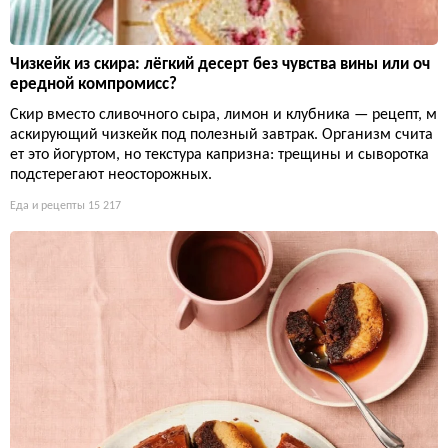
Чизкейк из скира: лёгкий десерт без чувства вины или оч
ередной компромисс?
Скир вместо сливочного сыра, лимон и клубника — рецепт, м
аскирующий чизкейк под полезный завтрак. Организм счита
ет это йогуртом, но текстура капризна: трещины и сыворотка
подстерегают неосторожных.
Еда и рецепты
15 217