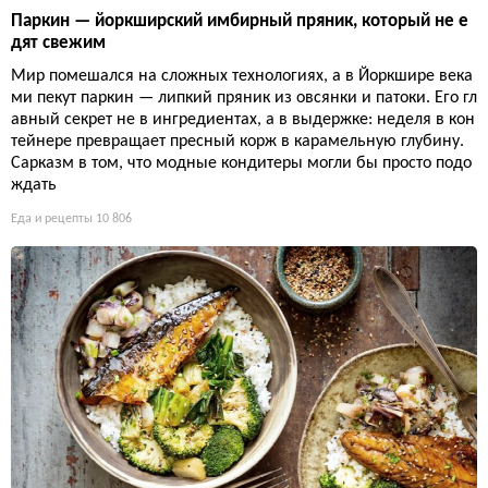
Паркин — йоркширский имбирный пряник, который не е
дят свежим
Мир помешался на сложных технологиях, а в Йоркшире века
ми пекут паркин — липкий пряник из овсянки и патоки. Его гл
авный секрет не в ингредиентах, а в выдержке: неделя в кон
тейнере превращает пресный корж в карамельную глубину.
Сарказм в том, что модные кондитеры могли бы просто подо
ждать
Еда и рецепты
10 806