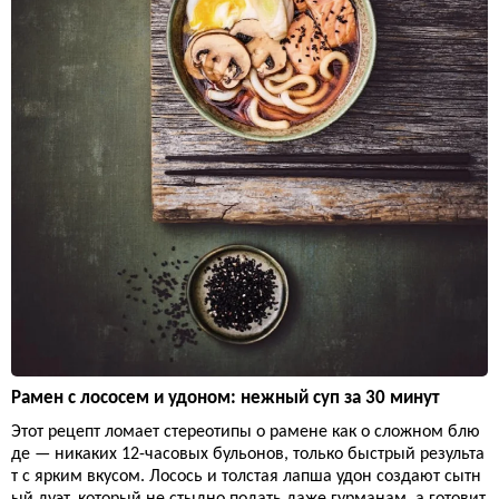
Рамен с лососем и удоном: нежный суп за 30 минут
Этот рецепт ломает стереотипы о рамене как о сложном блю
де — никаких 12-часовых бульонов, только быстрый результа
т с ярким вкусом. Лосось и толстая лапша удон создают сытн
ый дуэт, который не стыдно подать даже гурманам, а готовит