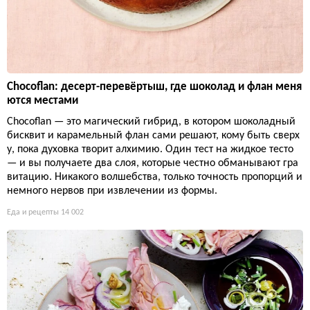
Chocoflan: десерт-перевёртыш, где шоколад и флан меня
ются местами
Chocoflan — это магический гибрид, в котором шоколадный
бисквит и карамельный флан сами решают, кому быть сверх
у, пока духовка творит алхимию. Один тест на жидкое тесто
— и вы получаете два слоя, которые честно обманывают гра
витацию. Никакого волшебства, только точность пропорций и
немного нервов при извлечении из формы.
Еда и рецепты
14 002