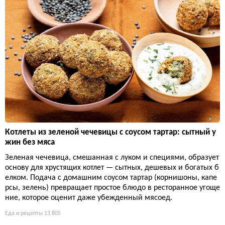
Котлеты из зеленой чечевицы с соусом тартар: сытный у
жин без мяса
Зеленая чечевица, смешанная с луком и специями, образует
основу для хрустящих котлет — сытных, дешевых и богатых б
елком. Подача с домашним соусом тартар (корнишоны, капе
рсы, зелень) превращает простое блюдо в ресторанное угоще
ние, которое оценит даже убежденный мясоед.
Еда и рецепты
13 805