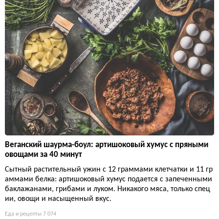
Веганский шаурма-боул: артишоковый хумус с пряными
овощами за 40 минут
Сытный растительный ужин с 12 граммами клетчатки и 11 гр
аммами белка: артишоковый хумус подается с запеченными
баклажанами, грибами и луком. Никакого мяса, только спец
ии, овощи и насыщенный вкус.
Еда и рецепты
7 074