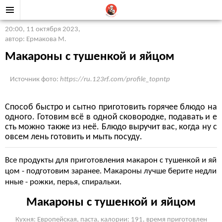
20:00, 11 октября 2023
,
автор: Ермакова М.
Макароны с тушенкой и яйцом
Источник фото:
https://ru.123rf.com/profile_topntp
Способ быстро и сытно приготовить горячее блюдо на
одного. Готовим всё в одной сковородке, подавать и е
сть можно также из неё. Блюдо выручит вас, когда ну с
овсем лень готовить и мыть посуду.
Все продукты для приготовления макарон с тушенкой и яй
цом - подготовим заранее. Макароны лучше берите недли
нные - рожки, перья, спиральки.
Макароны с тушенкой и яйцом
Кухня: Европейская, паста, калории: 191, время приготовлен