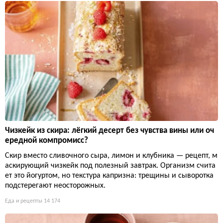
Чизкейк из скира: лёгкий десерт без чувства вины или оч
ередной компромисс?
Скир вместо сливочного сыра, лимон и клубника — рецепт, м
аскирующий чизкейк под полезный завтрак. Организм счита
ет это йогуртом, но текстура капризна: трещины и сыворотка
подстерегают неосторожных.
Еда и рецепты
14 174