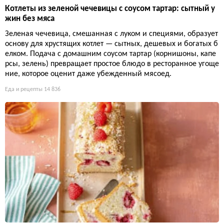
Котлеты из зеленой чечевицы с соусом тартар: сытный у
жин без мяса
Зеленая чечевица, смешанная с луком и специями, образует
основу для хрустящих котлет — сытных, дешевых и богатых б
елком. Подача с домашним соусом тартар (корнишоны, капе
рсы, зелень) превращает простое блюдо в ресторанное угоще
ние, которое оценит даже убежденный мясоед.
Еда и рецепты
14 836