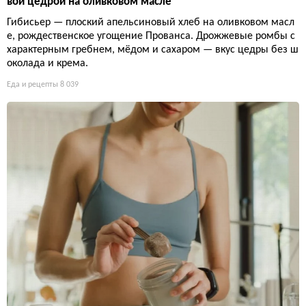
вой цедрой на оливковом масле
Гибисьер — плоский апельсиновый хлеб на оливковом масл
е, рождественское угощение Прованса. Дрожжевые ромбы с
характерным гребнем, мёдом и сахаром — вкус цедры без ш
околада и крема.
Еда и рецепты
8 039