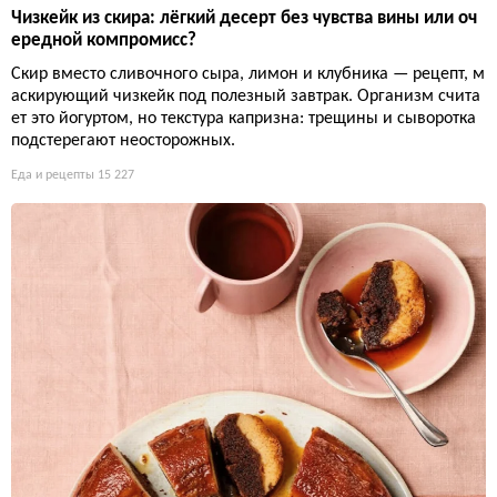
Чизкейк из скира: лёгкий десерт без чувства вины или оч
ередной компромисс?
Скир вместо сливочного сыра, лимон и клубника — рецепт, м
аскирующий чизкейк под полезный завтрак. Организм счита
ет это йогуртом, но текстура капризна: трещины и сыворотка
подстерегают неосторожных.
Еда и рецепты
15 227