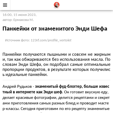
16:00, 15 июня 2023
,
автор: Ермакова М.
Панкейки от знаменитого Энди Шефа
Источник фото:
123rf.com/profile_vertolet
Панкейки получаются пышными и совсем не жирным
и, так как обжариваются без использования масла. По
словам Энди Шефа, он подобрал самые оптимальные
пропорции продуктов, в результате которых получилис
ь идеальные панкейки.
Андрей Рудьков -
знаменитый фуд-блоггер, больше извес
тный в интернете как Энди шеф
. Он готовит вкусную еду,
делает красивые фотографии, делится рецептами и секрет
ами приготовления самых разных блюд и проводит масте
р-классы. Сегодня приготовим по его рецепту знаменитые