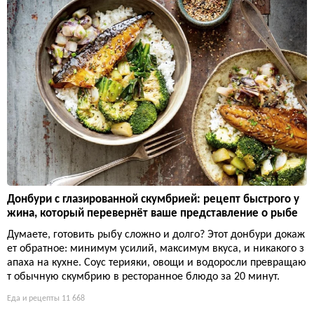
Донбури с глазированной скумбрией: рецепт быстрого у
жина, который перевернёт ваше представление о рыбе
Думаете, готовить рыбу сложно и долго? Этот донбури докаж
ет обратное: минимум усилий, максимум вкуса, и никакого з
апаха на кухне. Соус терияки, овощи и водоросли превращаю
т обычную скумбрию в ресторанное блюдо за 20 минут.
Еда и рецепты
11 668