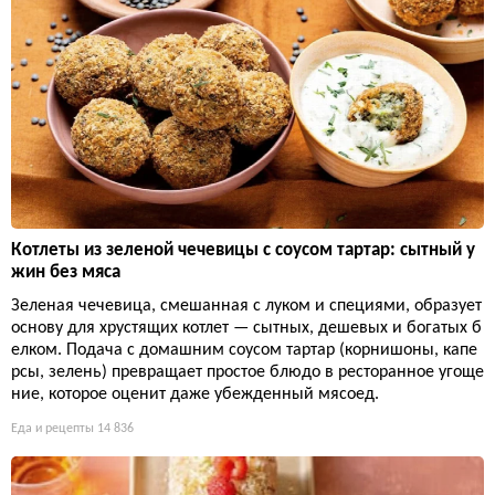
Котлеты из зеленой чечевицы с соусом тартар: сытный у
жин без мяса
Зеленая чечевица, смешанная с луком и специями, образует
основу для хрустящих котлет — сытных, дешевых и богатых б
елком. Подача с домашним соусом тартар (корнишоны, капе
рсы, зелень) превращает простое блюдо в ресторанное угоще
ние, которое оценит даже убежденный мясоед.
Еда и рецепты
14 836