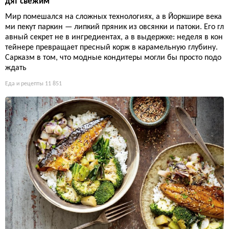
дят свежим
Мир помешался на сложных технологиях, а в Йоркшире века
ми пекут паркин — липкий пряник из овсянки и патоки. Его гл
авный секрет не в ингредиентах, а в выдержке: неделя в кон
тейнере превращает пресный корж в карамельную глубину.
Сарказм в том, что модные кондитеры могли бы просто подо
ждать
Еда и рецепты
11 851