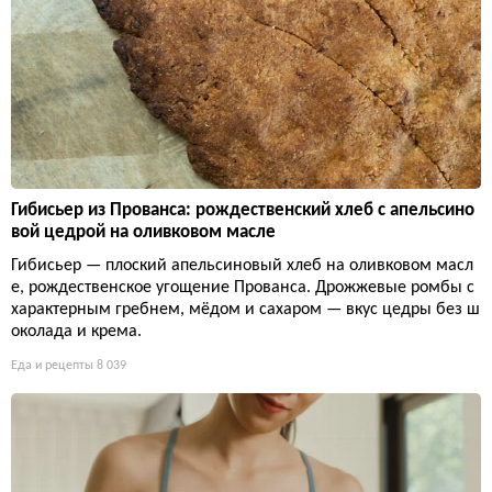
Гибисьер из Прованса: рождественский хлеб с апельсино
вой цедрой на оливковом масле
Гибисьер — плоский апельсиновый хлеб на оливковом масл
е, рождественское угощение Прованса. Дрожжевые ромбы с
характерным гребнем, мёдом и сахаром — вкус цедры без ш
околада и крема.
Еда и рецепты
8 039