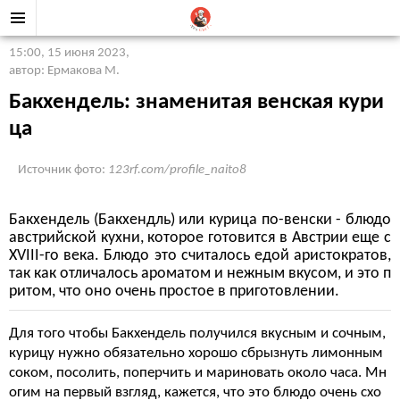
15:00, 15 июня 2023
,
автор: Ермакова М.
Бакхендель: знаменитая венская кури
ца
Источник фото:
123rf.com/profile_naito8
Бакхендель (Бакхендль) или курица по-венски - блюдо
австрийской кухни, которое готовится в Австрии еще с
ХVIII-го века. Блюдо это считалось едой аристократов,
так как отличалось ароматом и нежным вкусом, и это п
ритом, что оно очень простое в приготовлении.
Для того чтобы Бакхендель получился вкусным и сочным,
курицу нужно обязательно хорошо сбрызнуть лимонным
соком, посолить, поперчить и мариновать около часа. Мн
огим на первый взгляд, кажется, что это блюдо очень схо