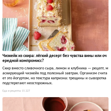
Чизкейк из скира: лёгкий десерт без чувства вины или оч
ередной компромисс?
Скир вместо сливочного сыра, лимон и клубника — рецепт, м
аскирующий чизкейк под полезный завтрак. Организм счита
ет это йогуртом, но текстура капризна: трещины и сыворотка
подстерегают неосторожных.
Еда и рецепты
15 227