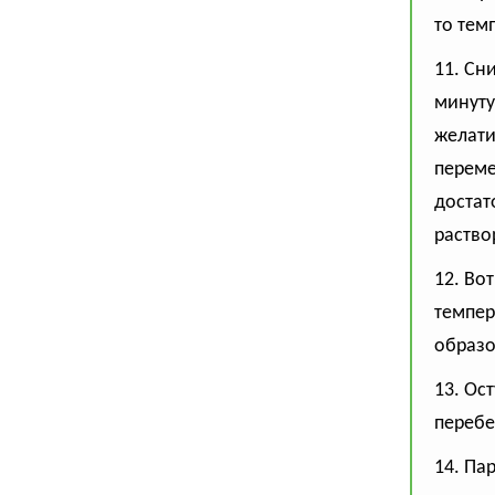
то тем
11. Сн
минуту
желати
переме
достат
раство
12. Во
темпер
образо
13. Ос
перебе
14. Па