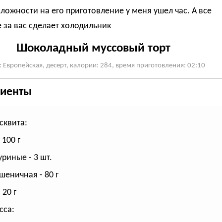
ложности на его приготовление у меня ушел час. А все
 за вас сделает холодильник
Шоколадный муссовый торт
: Европейская, десерт, калории: 284, время приготовления: 02:10
иенты
сквита:
 100 г
уриные - 3 шт.
шеничная - 80 г
 20 г
сса: