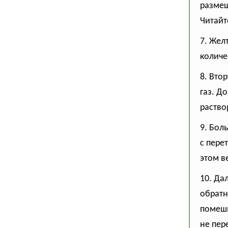
размеш
Читайт
7. Жел
количе
8. Вто
газ. Д
раство
9. Бол
с пере
этом в
10. Да
обратн
помеши
не пер