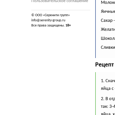
Пользовательское соглашение
Молоко
Яичные
© ООО «Серенити групп»
Сахар -
info@serenity-group.ru
Все права защищены.
18+
Желати
Шокола
Сливки 
Рецепт
1. Сна
яйца с
2. В о
так: 3
яйца, 