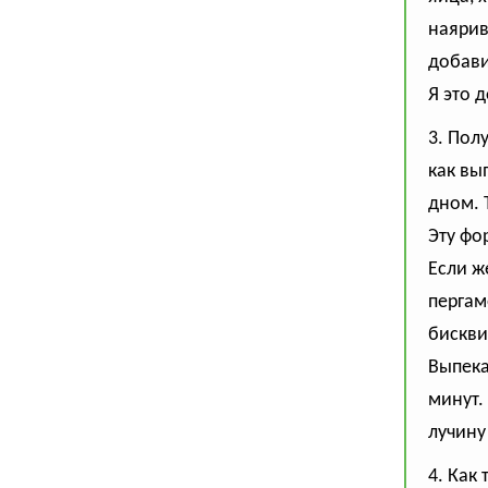
наярив
добави
Я это 
3. Пол
как вы
дном. 
Эту фо
Если ж
пергам
бискви
Выпека
минут.
лучину
4. Как