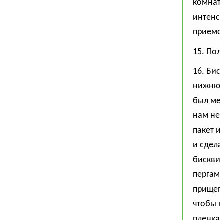
комнат
интенс
приемо
15. По
16. Би
нижнюю
был ме
нам не
пакет 
и сдел
бискви
пергам
прищеп
чтобы 
пленка