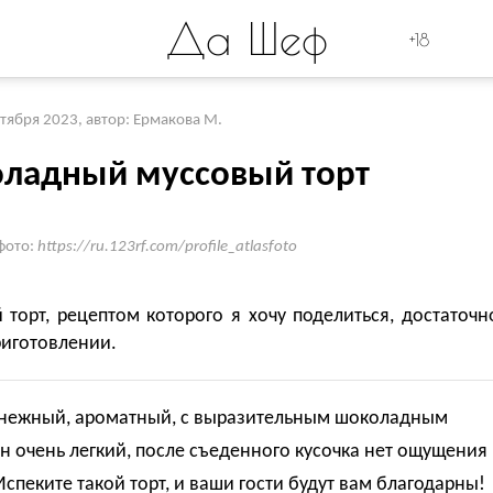
Да Шеф
+18
ктября 2023
,
автор: Ермакова М.
ладный муссовый торт
фото:
https://ru.123rf.com/profile_atlasfoto
торт, рецептом которого я хочу поделиться, достаточн
риготовлении.
 нежный, ароматный, с выразительным шоколадным
н очень легкий, после съеденного кусочка нет ощущения
Испеките такой торт, и ваши гости будут вам благодарны!