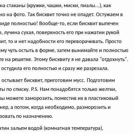
а стаканы (кружки, чашки, миски, пиалы...), как
но на фото. Так бисквит точно не опадет. Остужаем в
виде полностью! Вообще-то, если бисквит выпечен
, лучина сухая, поверхность его при нажатии рукой
ит, то и нет надобности его переворачивать. Просто
ему чуть остыть в форме, затем вынимайте и полностью
те на решетке. Этому бисквиту я не давала "отдохнуть".
 остудила его полностью и сразу же разрезала.
а остывает бисквит, приготовим мусс. Подготовим
ты по списку. P.S. Нам понадобятся только желтки,
вы можете заморозить, поместив их в пластиковый
нер, а потом, когда необходимо, разморозить и
зовать по назначению.
атин зальем водой (комнатная температура),