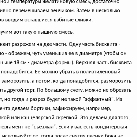
ной температуры желатиновую смесь, достаточно
ивно перемешиваем венчиком. Затем в несколько
в вводим оставшиеся взбитые сливки.
лучим вот такую пышную смесь.
сквит разрежем на две части. Одну часть бисквита -
 - обрежем, чуть уменьшив ее в диаметре (чтобы он
ньше 18 см - диаметра формы). Верхняя часть бисквита
 понадобится. Ее можно убрать в полиэтиленовый
и заморозить, а потом, когда понадобится, разморозить
ать другой торт. По большому счету, можно не обрезать
т, но тогда и разрез будет не такой "эффектный". Из
ента делаем бортики, зафиксируем, например,
кой или канцелярской скрепкой. Это делаем для того,
пергамент не "съезжал". Если у вас есть кондитерская
, используйте ее, тогда после снятия пленки бока не