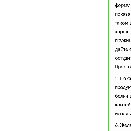
форму н
показа
таком 
хорошо
пружин
дайте 
остуди
Просто
5. Пок
продук
белки 
контей
исполь
6. Жел