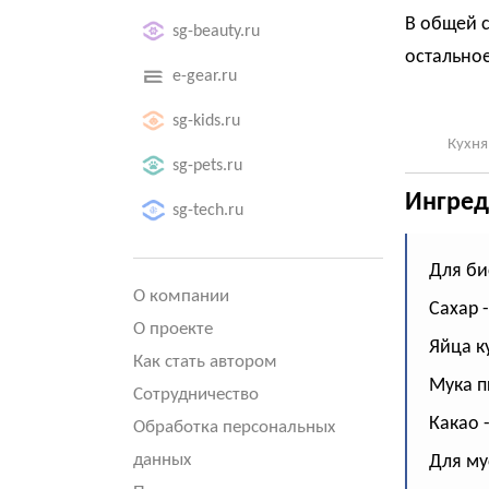
В общей с
sg-beauty.ru
остальное
e-gear.ru
sg-kids.ru
Кухня
sg-pets.ru
Ингред
sg-tech.ru
Для би
О компании
Сахар -
О проекте
Яйца к
Как стать автором
Мука п
Сотрудничество
Какао -
Обработка персональных
данных
Для му