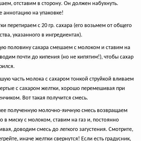
аем, отставим в сторону. Он должен набухнуть.
е аннотацию на упаковке!
тки перетираем с 20 гр. сахара (его возьмем от общего
ства, указанного в ингредиентах).
рую половину сахара смешаем с молоком и ставим на
оводим почти до кипения (но не кипятим!), чтобы сахар
рился.
ьшую часть молока с сахаром тонкой струйкой вливаем
тертые с сахаром желтки, хорошо перемешивая при
енчиком. Вот такая получится смесь.
лее полученную молочно-яичную смесь возвращаем
о в миску с молоком, ставим на газ и, постоянно
вая, доводим смесь до легкого загустения. Смотрите,
егрейте, иначе желтки свернутся! Если есть градусник,