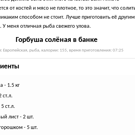
тся от костей и мясо не плотное, то это значит, что солит
никаким способом не стоит. Лучше приготовить её другим
 У меня отличная рыба свежего улова.
Горбуша солёная в банке
: Европейская, рыба, калории: 155, время приготовления: 07:25
иенты
 - 1.5 кг
 ст.л.
 5 ст.л.
ый лист - 2 шт.
горошком - 5 шт.