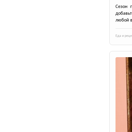
Сезон 
добавьт
любой в
Еда и рец