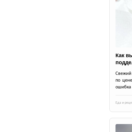
Как в
подде
Свежий 
по цене
ошибка 
Еда и рец