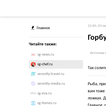
22:00, 03 о
Главное
Горб
Читайте также:
Источник 
sg-news.ru
sg-chef.ru
Так солит
serenity-travel.ru
serenity-media.ru
Рыба, при
вам тоже 
sg-eva.ru
ложках. Д
sg-homes.ru
Главное, 