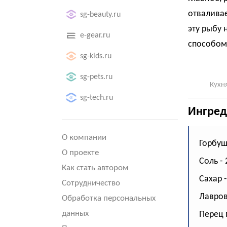
отваливае
sg-beauty.ru
эту рыбу 
e-gear.ru
способом.
sg-kids.ru
sg-pets.ru
Кухня
sg-tech.ru
Ингред
О компании
Горбуша
О проекте
Соль - 2
Как стать автором
Сахар -
Сотрудничество
Лавров
Обработка персональных
данных
Перец 