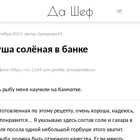
Да Шеф
+18
ктября 2023
,
автор: Ермакова М.
уша солёная в банке
фото:
https://ru.123rf.com/profile_lenazajchikova
ь рыбу меня научили на Камчатке.
готовленная по этому рецепту, очень хороша, надеюсь,
понравится... Я указываю здесь состав соли и сахара в
ля посола одной небольшой горбуши этого хватит.
рыба должна быть отличного качества. Если мякоть