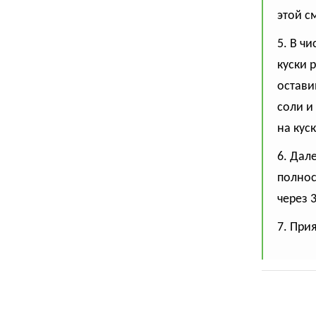
этой с
5. В ч
куски 
оставим
соли и 
на куск
6. Дал
полнос
через 
7. При