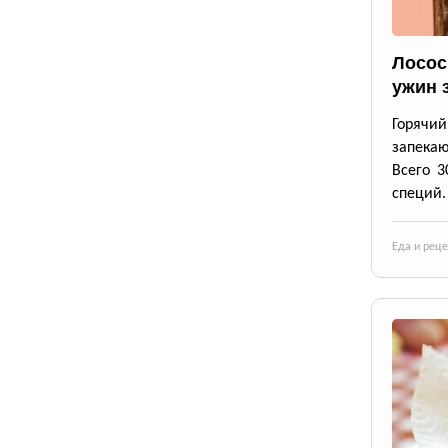
Лосос
ужин 
Горячи
запека
Всего 3
специй.
Еда и рец