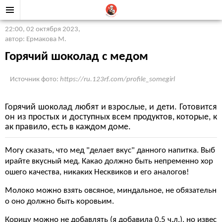
22:00, 02 октября 2023
,
автор: Ермакова М.
Горячий шоколад с медом
Источник фото:
https://ru.123rf.com/profile_somegirl
Горячий шоколад любят и взрослые, и дети. Готовится
он из простых и доступных всем продуктов, которые, к
ак правило, есть в каждом доме.
Могу сказать, что мед "делает вкус" данного напитка. Выб
ирайте вкусный мед. Какао должно быть непременно хор
ошего качества, никаких Несквиков и его аналогов!
Молоко можно взять овсяное, миндальное, не обязательн
о оно должно быть коровьим.
Корицу можно не добавлять (я добавила 0,5 ч.л.), но извес