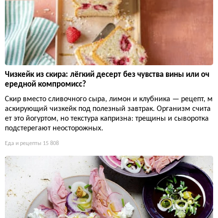
Чизкейк из скира: лёгкий десерт без чувства вины или оч
ередной компромисс?
Скир вместо сливочного сыра, лимон и клубника — рецепт, м
аскирующий чизкейк под полезный завтрак. Организм счита
ет это йогуртом, но текстура капризна: трещины и сыворотка
подстерегают неосторожных.
Еда и рецепты
15 808