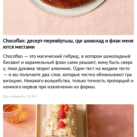
Chocoflan: десерт-перевёртыш, где шоколад и флан меня
ются местами
Chocoflan — это магический гибрид, в котором шоколадный
бисквит и карамельный флан сами решают, кому быть сверх
у, пока духовка творит алхимию. Один тест на жидкое тесто
— и вы получаете два слоя, которые честно обманывают гра
витацию. Никакого волшебства, только точность пропорций и
немного нервов при извлечении из формы.
Еда и рецепты
15 674