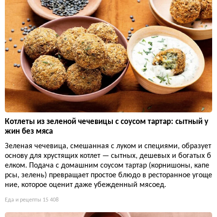
Котлеты из зеленой чечевицы с соусом тартар: сытный у
жин без мяса
Зеленая чечевица, смешанная с луком и специями, образует
основу для хрустящих котлет — сытных, дешевых и богатых б
елком. Подача с домашним соусом тартар (корнишоны, капе
рсы, зелень) превращает простое блюдо в ресторанное угоще
ние, которое оценит даже убежденный мясоед.
Еда и рецепты
15 408