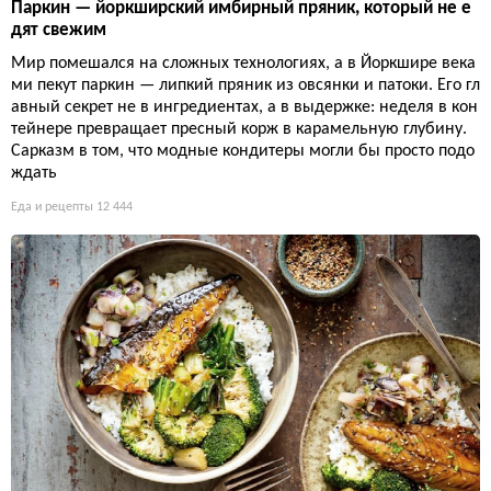
Паркин — йоркширский имбирный пряник, который не е
дят свежим
Мир помешался на сложных технологиях, а в Йоркшире века
ми пекут паркин — липкий пряник из овсянки и патоки. Его гл
авный секрет не в ингредиентах, а в выдержке: неделя в кон
тейнере превращает пресный корж в карамельную глубину.
Сарказм в том, что модные кондитеры могли бы просто подо
ждать
Еда и рецепты
12 444