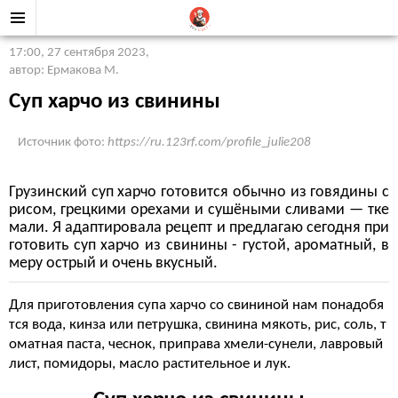
17:00, 27 сентября 2023
,
автор: Ермакова М.
Суп харчо из свинины
Источник фото:
https://ru.123rf.com/profile_julie208
Грузинский суп харчо готовится обычно из говядины с
рисом, грецкими орехами и сушёными сливами — тке
мали. Я адаптировала рецепт и предлагаю сегодня при
готовить суп харчо из свинины - густой, ароматный, в
меру острый и очень вкусный.
Для приготовления супа харчо со свининой нам понадобя
тся вода, кинза или петрушка, свинина мякоть, рис, соль, т
оматная паста, чеснок, приправа хмели-сунели, лавровый
лист, помидоры, масло растительное и лук.