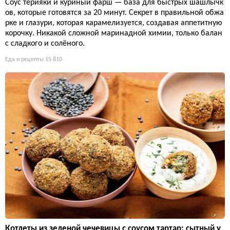
Соус терияки и куриный фарш — база для быстрых шашлычк
ов, которые готовятся за 20 минут. Секрет в правильной обжа
рке и глазури, которая карамелизуется, создавая аппетитную
корочку. Никакой сложной маринадной химии, только балан
с сладкого и солёного.
Еда и рецепты
15 810
Котлеты из зеленой чечевицы с соусом тартар: сытный у