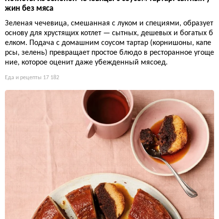
жин без мяса
Зеленая чечевица, смешанная с луком и специями, образует
основу для хрустящих котлет — сытных, дешевых и богатых б
елком. Подача с домашним соусом тартар (корнишоны, капе
рсы, зелень) превращает простое блюдо в ресторанное угоще
ние, которое оценит даже убежденный мясоед.
Еда и рецепты
17 182