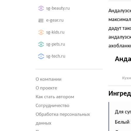
sg-beauty.ru
Андалузск
максимал
e-gear.ru
дадут так
sg-kids.ru
андалузск
sg-pets.ru
ахобланк
sg-tech.ru
Анда
Кухн
О компании
О проекте
Ингред
Как стать автором
Сотрудничество
Для су
Обработка персональных
Белый х
данных