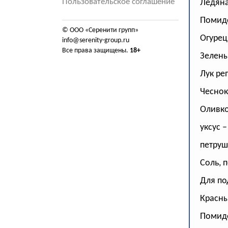
Пользовательское соглашение
Ледяна
Помидо
© ООО «Серенити групп»
Огурец
info@serenity-group.ru
Все права защищены.
18+
Зелены
Лук реп
Чеснок
Оливко
уксус – 
петруш
Соль, п
Для по
Красны
Помидо