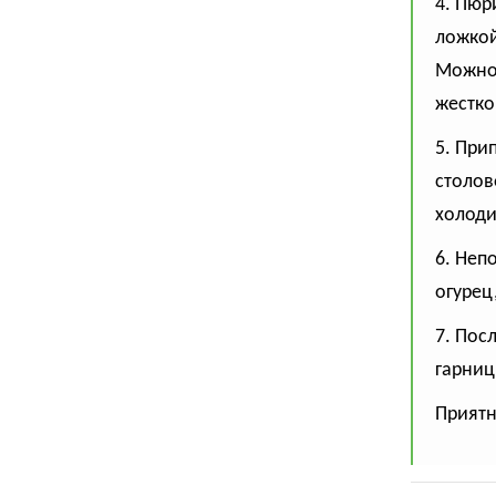
4. Пюр
ложкой
Можно 
жестко
5. При
столов
холоди
6. Неп
огурец
7. Пос
гарниц
Приятн