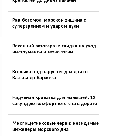
крепостей до диких пляжей
Рак-богомол: морской хищник с
суперзрением и ударом пули
Весенний автогараж: скидки на уход,
инструменты и технологии
Корсика под парусом: два дня от
Кальви до Каржеза
Надувная кроватка для малышей: 12
секунд до комфортного сна в дороге
Многощетинковые черви: невидимые
инженеры морского дна