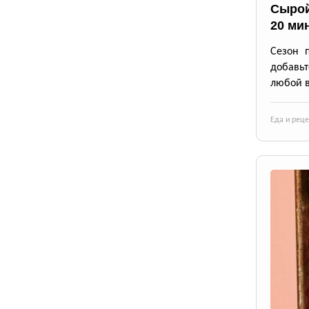
Сырой
20 ми
Сезон 
добавьт
любой в
Еда и рец