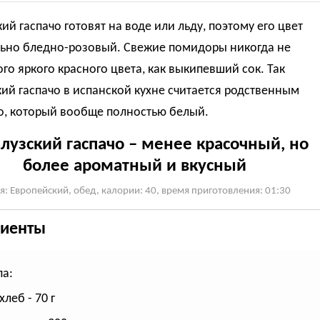
ий гаспачо готовят на воде или льду, поэтому его цвет
ьно бледно-розовый. Свежие помидоры никогда не
ого яркого красного цвета, как выкипевший сок. Так
ий гаспачо в испанской кухне считается родственным
о, который вообще полностью белый.
лузский гаспачо – менее красочный, но
более ароматный и вкусный
я: Европейский, обед, калории: 40, время приготовления: 01:30
иенты
па:
леб - 70 г