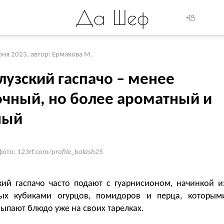
Да Шеф
+18
юня 2023
,
автор: Ермакова М.
лузский гаспачо – менее
очный, но более ароматный и
ный
фото:
123rf.com/profile_balash25
кий гаспачо часто подают с гуарнисионом, начинкой и
ых кубиками огурцов, помидоров и перца, которым
ыпают блюдо уже на своих тарелках.