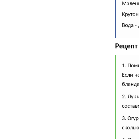
Малень
Крутон
Вода -
Рецепт
1. Пом
Если н
бленде
2. Лук
состав
3. Огу
скольк