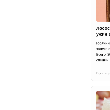
Лосос
ужин 
Горячи
запека
Всего 3
специй.
Еда и рец