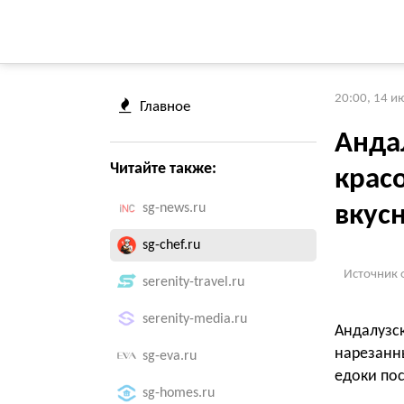
20:00, 14 и
Главное
Анда
Читайте также:
крас
sg-news.ru
вкус
sg-chef.ru
Источник 
serenity-travel.ru
serenity-media.ru
Андалузс
нарезанн
sg-eva.ru
едоки пос
sg-homes.ru