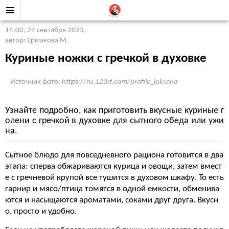
14:00, 24 сентября 2023
,
автор: Ермакова М.
Куриные ножки с гречкой в духовке
Источник фото:
https://ru.123rf.com/profile_laksena
Узнайте подробно, как приготовить вкусные куриные г
олени с гречкой в духовке для сытного обеда или ужи
на.
Сытное блюдо для повседневного рациона готовится в два
этапа: сперва обжариваются курица и овощи, затем вмест
е с гречневой крупой все тушится в духовом шкафу. То есть
гарнир и мясо/птица томятся в одной емкости, обменива
ются и насыщаются ароматами, соками друг друга. Вкусн
о, просто и удобно.