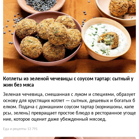
Котлеты из зеленой чечевицы с соусом тартар: сытный у
жин без мяса
Зеленая чечевица, смешанная с луком и специями, образует
основу для хрустящих котлет — сытных, дешевых и богатых б
елком. Подача с домашним соусом тартар (корнишоны, капе
рсы, зелень) превращает простое блюдо в ресторанное угоще
ние, которое оценит даже убежденный мясоед.
Еда и рецепты
13 791