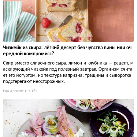
Чизкейк из скира: лёгкий десерт без чувства вины или оч
ередной компромисс?
Скир вместо сливочного сыра, лимон и клубника — рецепт, м
аскирующий чизкейк под полезный завтрак. Организм счита
ет это йогуртом, но текстура капризна: трещины и сыворотка
подстерегают неосторожных.
Еда и рецепты
14 161