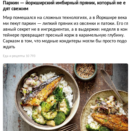
Паркин — йоркширский имбирный пряник, который не е
дят свежим
Мир помешался на сложных технологиях, а в Йоркшире века
ми пекут паркин — липкий пряник из овсянки и патоки. Его гл
авный секрет не в ингредиентах, а в выдержке: неделя в кон
тейнере превращает пресный корж в карамельную глубину.
Сарказм в том, что модные кондитеры могли бы просто подо
ждать
Еда и рецепты
10 793