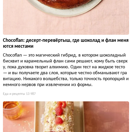
Chocoflan: десерт-перевёртыш, где шоколад и флан меня
ются местами
Chocoflan — это магический гибрид, в котором шоколадный
бисквит и карамельный флан сами решают, кому быть сверх
у, пока духовка творит алхимию. Один тест на жидкое тесто
— и вы получаете два слоя, которые честно обманывают гра
витацию. Никакого волшебства, только точность пропорций и
немного нервов при извлечении из формы.
Еда и рецепты
13 987