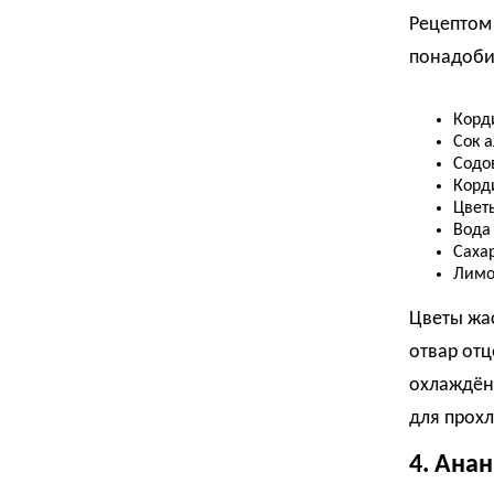
Рецептом
понадоби
Корд
Сок 
Содо
Корд
Цвет
Вода
Сахар
Лимо
Цветы жас
отвар от
охлаждён
для прох
4. Ана