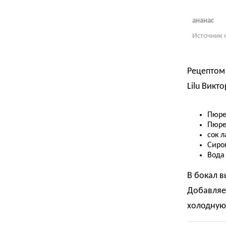
ананас
Источник 
Рецептом
Lilu Викт
Пюре
Пюре
сок л
Сироп
Вода
В бокал в
Добавляе
холодную