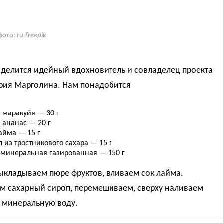
фото:
ru.freepik
 делится идейный вдохновитель и совладелец проекта
ория Марголина. Нам понадобится
 маракуйя — 30 г
 ананас — 20 г
айма — 15 г
 из тростникового сахара — 15 г
 минеральная газированная — 150 г
ыкладываем пюре фруктов, вливаем сок лайма.
м сахарный сироп, перемешиваем, сверху наливаем
 минеральную воду.