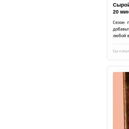
Сырой
20 ми
Сезон 
добавьт
любой в
Еда и рец