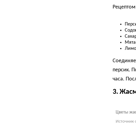
Рецептом 
Перс
Содо
Сахар
Мята
Лимо
Соединяем
персик. П
часа. Пос
3. Жас
Цветы жа
Источник 