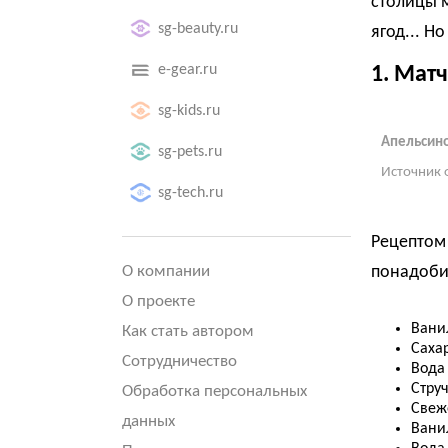
столицы 
sg-beauty.ru
ягод... Н
e-gear.ru
1. Матч
sg-kids.ru
Апельсин
sg-pets.ru
Источник 
sg-tech.ru
Рецептом 
О компании
понадоби
О проекте
Вани
Как стать автором
Сахар
Сотрудничество
Вода
Стру
Обработка персональных
Свеж
данных
Вани