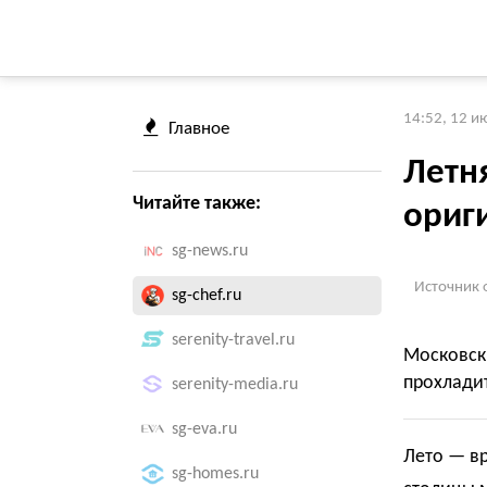
14:52, 12 и
Главное
Летня
Читайте также:
ориг
sg-news.ru
Источник 
sg-chef.ru
serenity-travel.ru
Московск
прохлади
serenity-media.ru
sg-eva.ru
Лето — вр
sg-homes.ru