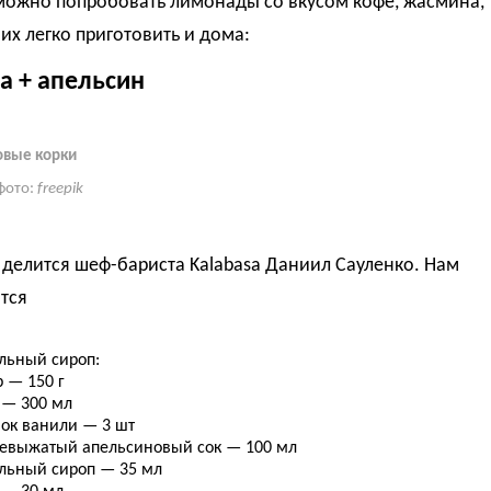
можно попробовать лимонады со вкусом кофе, жасмина,
о их легко приготовить и дома:
а + апельсин
овые корки
фото:
freepik
делится шеф-бариста Kalabasa Даниил Сауленко. Нам
тся
льный сироп:
 — 150 г
 — 300 мл
чок ванили — 3 шт
евыжатый апельсиновый сок — 100 мл
льный сироп — 35 мл