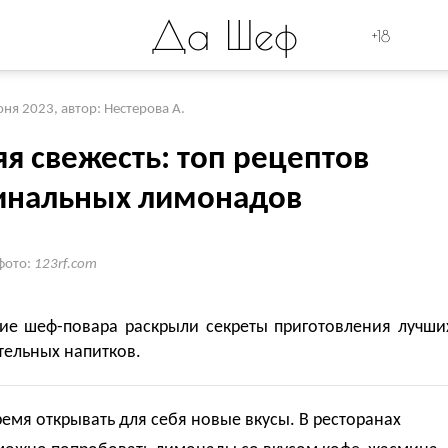
Да Шеф
+18
юня 2023
,
автор: Нестерова А.
я свежесть: топ рецептов
инальных лимонадов
фото:
123rf.com
ие шеф-повара раскрыли секреты приготовления лучши
тельных напитков.
емя открывать для себя новые вкусы. В ресторанах