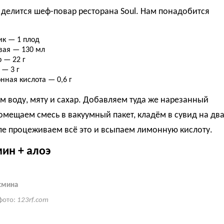
делится шеф-повар ресторана Soul. Нам понадобится
ик — 1 плод
вая — 130 мл
 — 22 г
 — 3 г
нная кислота — 0,6 г
 воду, мяту и сахар. Добавляем туда же нарезанный
омещаем смесь в вакуумный пакет, кладём в сувид на дв
ле процеживаем всё это и всыпаем лимонную кислоту.
мин + алоэ
смина
фото:
123rf.com