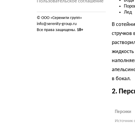
Вода
Пользовательское соглашение
Поро
Лед
© ООО «Серенити групп»
info@serenity-group.ru
В сотейн
Все права защищены.
18+
стручков 
растворил
жидкость 
наполняе
апельсино
в бокал.
2. Перс
Персики
Источник 