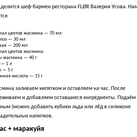
 делится шеф-бармен ресторана FLØR Валерия Усова. На
тся
иал цветов жасмина — 70 мл
алоэ — 30 мл
вая — 200 мл
иал цветов жасмина:
ы жасмина — 40 г
 — 1 л
 — 5 г
нная кислота — 15 г
мина заливаем кипятком и оставляем на час. После
цеживаем и добавляем оставшиеся ингредиенты. Подаём
ным (можно добавить кубики льда или лёд в силиконе
ладительных напитков.
нас + маракуйя