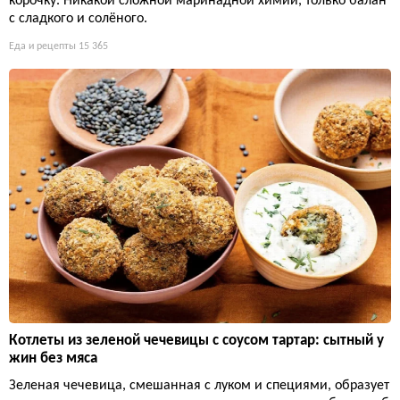
корочку. Никакой сложной маринадной химии, только балан
с сладкого и солёного.
Еда и рецепты
15 365
Котлеты из зеленой чечевицы с соусом тартар: сытный у
жин без мяса
Зеленая чечевица, смешанная с луком и специями, образует