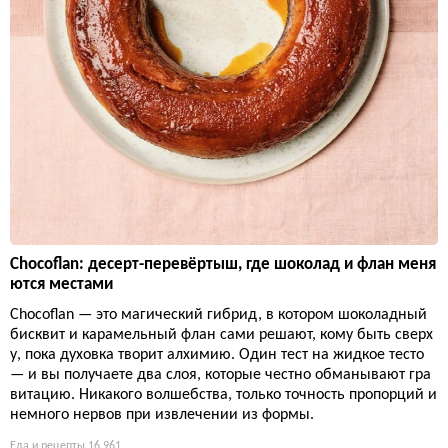
Chocoflan: десерт-перевёртыш, где шоколад и флан меня
ются местами
Chocoflan — это магический гибрид, в котором шоколадный
бисквит и карамельный флан сами решают, кому быть сверх
у, пока духовка творит алхимию. Один тест на жидкое тесто
— и вы получаете два слоя, которые честно обманывают гра
витацию. Никакого волшебства, только точность пропорций и
немного нервов при извлечении из формы.
Еда и рецепты
16 961