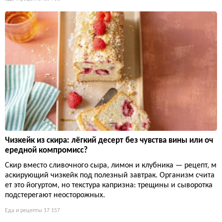
Чизкейк из скира: лёгкий десерт без чувства вины или оч
ередной компромисс?
Скир вместо сливочного сыра, лимон и клубника — рецепт, м
аскирующий чизкейк под полезный завтрак. Организм счита
ет это йогуртом, но текстура капризна: трещины и сыворотка
подстерегают неосторожных.
Еда и рецепты
17 157