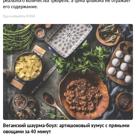
реального количества трюфеля, а цена флакона не отражает
его содержание.
Еда и рецепты
8 654
Веганский шаурма-боул: артишоковый хумус с пряными
овощами за 40 минут