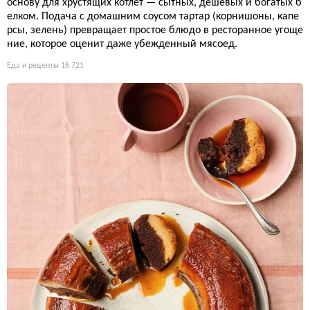
основу для хрустящих котлет — сытных, дешевых и богатых б
елком. Подача с домашним соусом тартар (корнишоны, капе
рсы, зелень) превращает простое блюдо в ресторанное угоще
ние, которое оценит даже убежденный мясоед.
Еда и рецепты
16 721