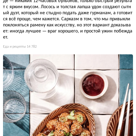
де — никаких 12-часовых бульонов, только быстрый результа
т с ярким вкусом. Лосось и толстая лапша удон создают сытн
ый дуэт, который не стыдно подать даже гурманам, а готовит
ся всё проще, чем кажется. Сарказм в том, что мы привыкли
поклоняться рамену как искусству, но этот вариант доказыва
ет: иногда лучшее — враг хорошего, и простой ужин побежда
ет.
Еда и рецепты
14 782