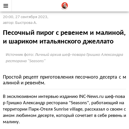
20:00, 27 сентября 2023
,
автор: Быстрова А.
Песочный пирог с ревенем и малиной,
и шариком итальянского джеллато
Источник фото:
Личный архив шеф-повара Гришко Александра
ресторана "Seasons"
Простой рецепт приготовления песочного десерта с м
алиной и ревенём.
В эксклюзивном интервью изданию INC-News.ru шеф-пова
р Гришко Александр ресторана "Seasons", работающий на
территории Парк-Отеля Sunrise village, рассказал о своем с
амом любимом десерте, который сочетает в себе ревень и
малину.