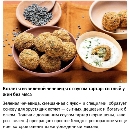
Котлеты из зеленой чечевицы с соусом тартар: сытный у
жин без мяса
Зеленая чечевица, смешанная с луком и специями, образует
основу для хрустящих котлет — сытных, дешевых и богатых б
елком. Подача с домашним соусом тартар (корнишоны, капе
рсы, зелень) превращает простое блюдо в ресторанное угоще
ние, которое оценит даже убежденный мясоед.