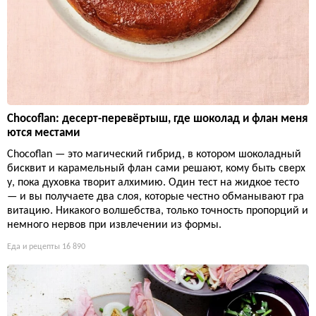
Chocoflan: десерт-перевёртыш, где шоколад и флан меня
ются местами
Chocoflan — это магический гибрид, в котором шоколадный
бисквит и карамельный флан сами решают, кому быть сверх
у, пока духовка творит алхимию. Один тест на жидкое тесто
— и вы получаете два слоя, которые честно обманывают гра
витацию. Никакого волшебства, только точность пропорций и
немного нервов при извлечении из формы.
Еда и рецепты
16 890