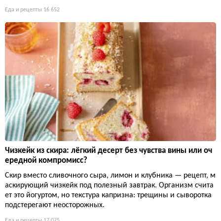
Еда и рецепты
16 652
Чизкейк из скира: лёгкий десерт без чувства вины или оч
ередной компромисс?
Скир вместо сливочного сыра, лимон и клубника — рецепт, м
аскирующий чизкейк под полезный завтрак. Организм счита
ет это йогуртом, но текстура капризна: трещины и сыворотка
подстерегают неосторожных.
Еда и рецепты
17 075