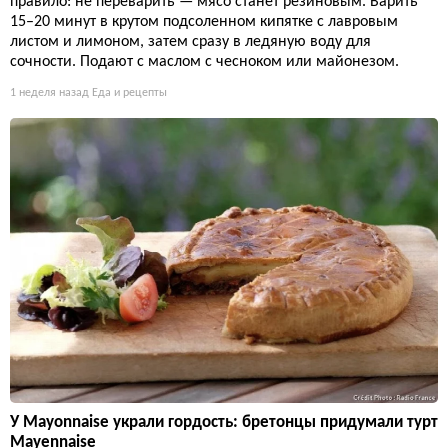
правило: не переварить — мясо станет резиновым. Варить
15–20 минут в крутом подсоленном кипятке с лавровым
листом и лимоном, затем сразу в ледяную воду для
сочности. Подают с маслом с чесноком или майонезом.
1 неделя назад
Еда и рецепты
У Mayonnaise украли гордость: бретонцы придумали турт
Mayennaise